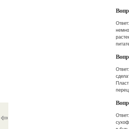
Вопр
Ответ
немно
расте
питат
Вопр
Ответ
сдела
Пласт
перец
Вопр
⇦
Ответ
сухоф
в бут