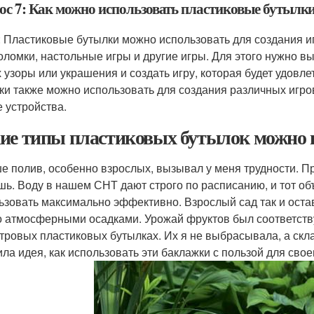
ос 7: Как можно использовать пластиковые бутылки
: Пластиковые бутылки можно использовать для создания иг
оломки, настольные игры и другие игры. Для этого нужно 
х узоры или украшения и создать игру, которая будет удовл
ки также можно использовать для создания различных игров
е устройства.
ие типы пластиковых бутылок можно и
е полив, особенно взрослых, вызывал у меня трудности. 
шь. Воду в нашем СНТ дают строго по расписанию, и тот об
ьзовать максимально эффективно. Взрослый сад так и оста
о атмосферными осадками. Урожай фруктов был соответст
итровых пластиковых бутылках. Их я не выбрасывала, а ск
ила идея, как использовать эти баклажки с пользой для свое