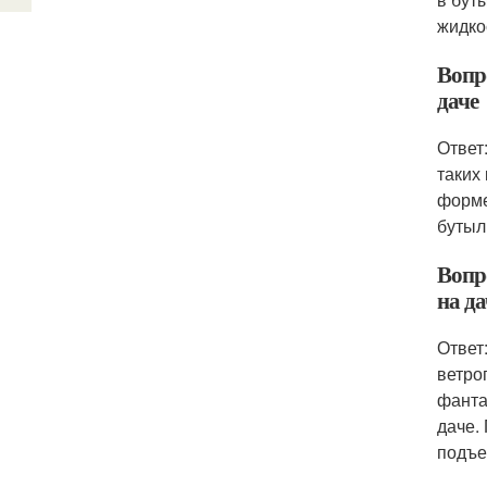
жидкос
Вопр
даче
Ответ
таких
форме
бутыл
Вопр
на да
Ответ
ветро
фанта
даче.
подъе