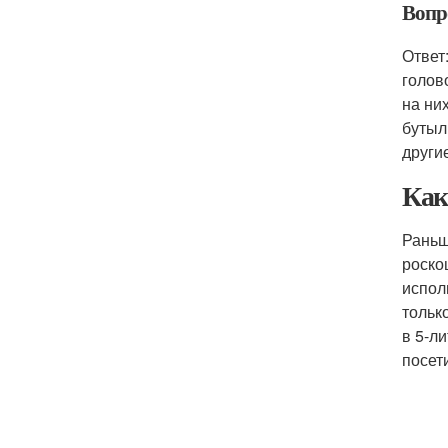
Вопр
Ответ
голов
на ни
бутыл
други
Как
Раньш
роско
испол
тольк
в 5-л
посет