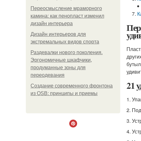
Переосмысление мраморного
К
камина: как пенопласт изменил
дизайн интерьера
Пер
уди
Дизайн интерьеров для
экстремальных видов спорта
Пласт
Раздевалки нового поколения.
други
Эргономичные шкафчики,
бутыл
продуманные зоны для
удиви
переодевания
21 
Создание современного фронтона
из OSB: принципы и приемы
1. Уп
2. По
3. Ус
4. Ус