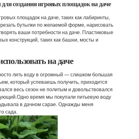
 для создания игровых площадок на даче
ровых площадок на даче, таких как лабиринты,
вырезать бутылки по желаемой форме, нарисовать
етворять ваши потребности на даче. Пластиковые
ых конструкций, таких как башни, мосты и
спользовать на даче
Просто лить воду в огромный — слишком большая
ъем, который успеваешь получить, приходится
вался весь сезон не политым и довольствовался
вующий.Одно время мы покупали питьевую воду
ладывала в дачном сарае. Однажды меня
го сада.