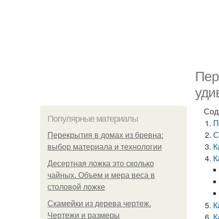
Пер
уди
Сод
Популярные материалы
П
С
Перекрытия в домах из бревна:
К
выбор материала и технологии
К
Десертная ложка это сколько
чайных. Объем и мера веса в
столовой ложке
Скамейки из дерева чертеж.
К
Чертежи и размеры
К