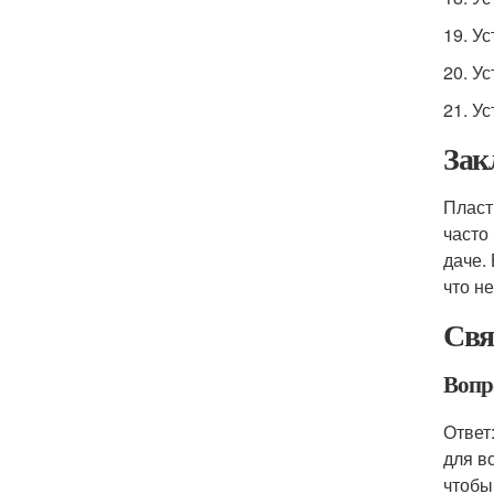
19. У
20. У
21. У
Зак
Пласт
часто
даче.
что н
Свя
Вопр
Ответ
для в
чтобы