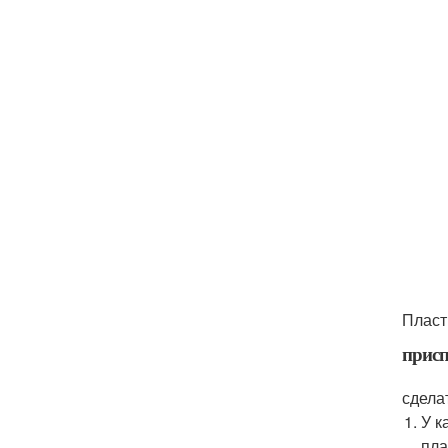
Пласт
присп
сдела
У к
пла