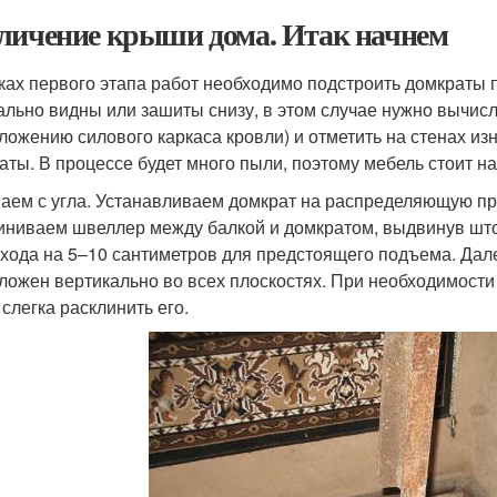
личение крыши дома. Итак начнем
ках первого этапа работ необходимо подстроить домкраты 
ально видны или зашиты снизу, в этом случае нужно вычисл
ложению силового каркаса кровли) и отметить на стенах изн
аты. В процессе будет много пыли, поэтому мебель стоит н
аем с угла. Устанавливаем домкрат на распределяющую про
иниваем швеллер между балкой и домкратом, выдвинув што
 хода на 5–10 сантиметров для предстоящего подъема. Дал
ложен вертикально во всех плоскостях. При необходимости
 слегка расклинить его.