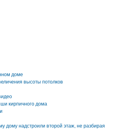
анном доме
увеличения высоты потолков
видео
ыши кирпичного дома
и
л
му дому надстроили второй этаж, не разбирая