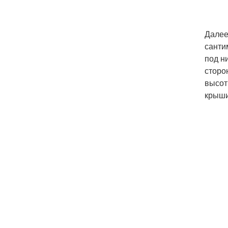
Далее
санти
под н
сторо
высот
крыши