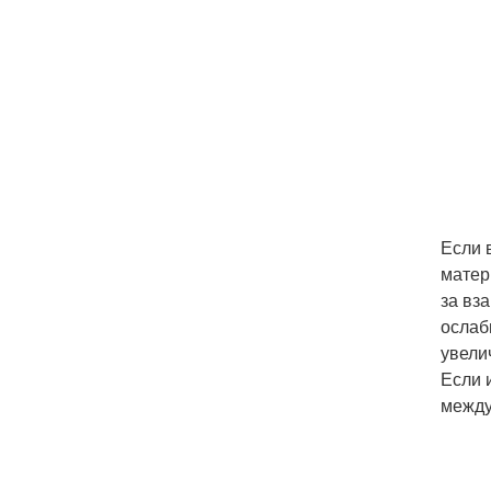
Если 
матер
за вз
ослаб
увели
Если 
между