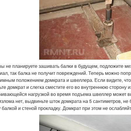
вы не планируете зашивать балки в будущем, подложите м
иал, так балка не получит повреждений. Теперь можно поп
аимным положением домкрата и швеллера. Если видите, что 
ьте домкрат и слегка сместите его во внутреннюю сторону 
чивающейся нагрузкой во время подъема швеллер может вы
излома нет, выдвиньте шток домкрата на 5 сантиметров, не
 балкой и стеной прокладку. Домкрат при этом не ослабляйт