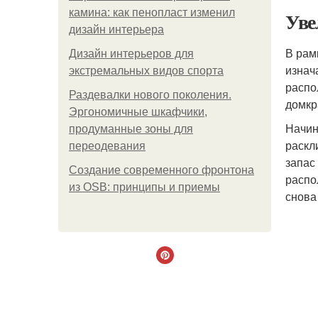
камина: как пенопласт изменил
Уве
дизайн интерьера
В рам
Дизайн интерьеров для
изнач
экстремальных видов спорта
распо
Раздевалки нового поколения.
домкр
Эргономичные шкафчики,
Начин
продуманные зоны для
раскл
переодевания
запас
Создание современного фронтона
распо
из OSB: принципы и приемы
снова