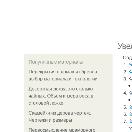
Уве
Сод
Популярные материалы
У
К
Перекрытия в домах из бревна:
К
выбор материала и технологии
Десертная ложка это сколько
К
чайных. Объем и мера веса в
столовой ложке
К
Скамейки из дерева чертеж.
К
Чертежи и размеры
К
г
Переосмысление мраморного