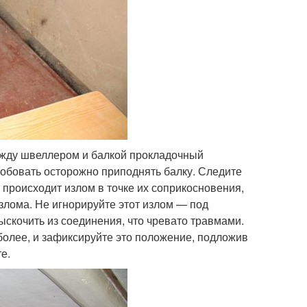
ежду швеллером и балкой прокладочный
робовать осторожно приподнять балку. Следите
происходит излом в точке их соприкосновения,
излома. Не игнорируйте этот излом — под
скочить из соединения, что чревато травмами.
 более, и зафиксируйте это положение, подложив
е.