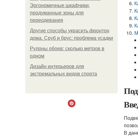
К
Эргономичные шкафчики,
К
продуманные зоны для
К
переодевания
К
Другие способы украсить фронтон
М
дома. Сруб и брус: проблема усадки
Рулоны обоев: сколько метров в
одном
Дизайн интерьеров для
экстремальных видов спорта
Под
Вве
Подве
позво
В дан