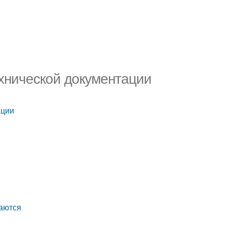
ехнической документации
ации
чаются