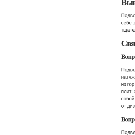
Выв
Подве
себе 
тщате
Свя
Вопр
Подве
натяж
из го
плит;
собой
от ди
Вопр
Подве