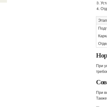
Уст
Отд
Этап
Подг
Карк
Отде
Нор
При у
требо
Сов
При в
Также