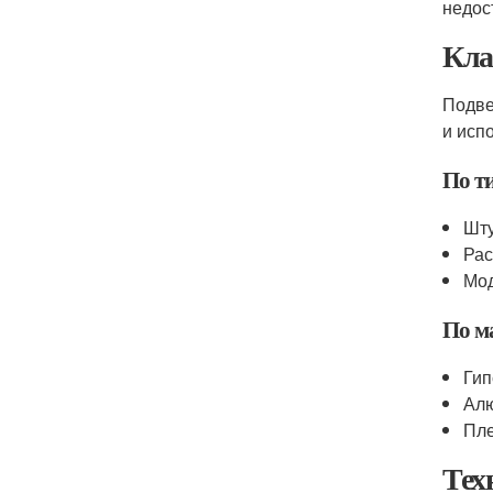
недос
Кла
Подве
и исп
По т
Шту
Рас
Мод
По м
Гип
Алю
Пле
Тех