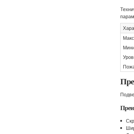
Техни
парам
Хара
Макс
Мини
Уров
Пожа
Пре
Подве
Преи
Скр
Шир