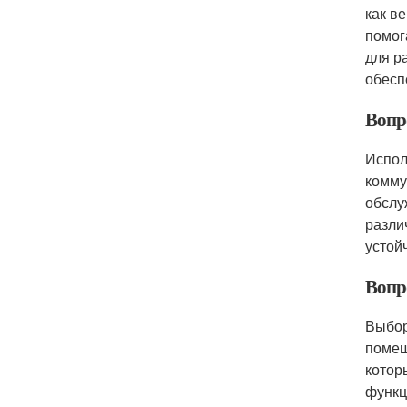
как в
помог
для р
обесп
Вопр
Испол
комму
обслу
разли
устой
Вопр
Выбор
помещ
котор
функц