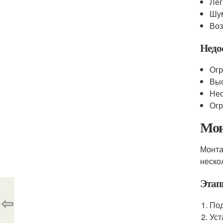
Лег
Шу
Воз
Недо
Огр
Выс
Нео
Огр
Мон
Монта
неско
Этап
⇦
Под
Уст