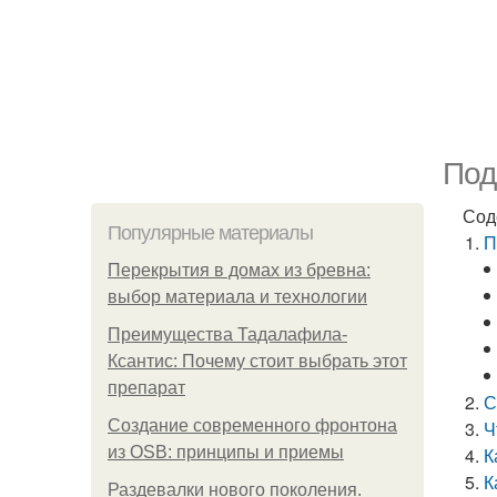
Под
Сод
Популярные материалы
П
Перекрытия в домах из бревна:
выбор материала и технологии
Преимущества Тадалафила-
Ксантис: Почему стоит выбрать этот
препарат
С
Создание современного фронтона
Ч
из OSB: принципы и приемы
К
К
Раздевалки нового поколения.