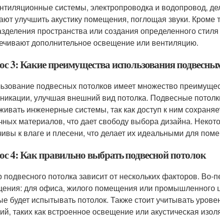
ентиляционные системы, электропроводка и водопровод, де
ают улучшить акустику помещения, поглощая звуки. Кроме т
азделения пространства или создания определенного стиля
ечивают дополнительное освещение или вентиляцию.
ос 3: Какие преимущества использования подвесны
ьзование подвесных потолков имеет множество преимущес
никации, улучшая внешний вид потолка. Подвесные потолк
живать инженерные системы, так как доступ к ним сохраняет
чных материалов, что дает свободу выбора дизайна. Некото
чивы к влаге и плесени, что делает их идеальными для по
ос 4: Как правильно выбрать подвесной потолок
 подвесного потолка зависит от нескольких факторов. Во-
ения: для офиса, жилого помещения или промышленного це
ые будет испытывать потолок. Также стоит учитывать уров
ий, таких как встроенное освещение или акустическая изол