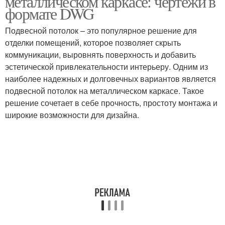
металлическом каркасе: чертежи в
формате DWG
Подвесной потолок – это популярное решение для
Потолок с магнитными
отделки помещений, которое позволяет скрыть
Натяжной потолок
треками
коммуникации, выровнять поверхность и добавить
эстетической привлекательности интерьеру. Одним из
наиболее надежных и долговечных вариантов является
подвесной потолок на металлическом каркасе. Такое
Теневые потолки
Потолок со световыми
решение сочетает в себе прочность, простоту монтажа и
широкие возможности для дизайна.
Каркас в подвесном
Бесщелевой потолок
потолке
Подвесные
Материалы для
конструкции
подвесного потолка