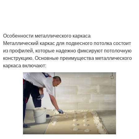
Стыки на подвесном
Потолки с точки
потолке
Особенности металлического каркаса
Металлический каркас для подвесного потолка состоит
из профилей, которые надежно фиксируют потолочную
Швы на подвесном
Потолок в помещениях
конструкцию. Основные преимущества металлического
потолке
каркаса включают:
Потолок перед
Потолки по сравнению
монтажом
Металлический потолок
Реечный потолок