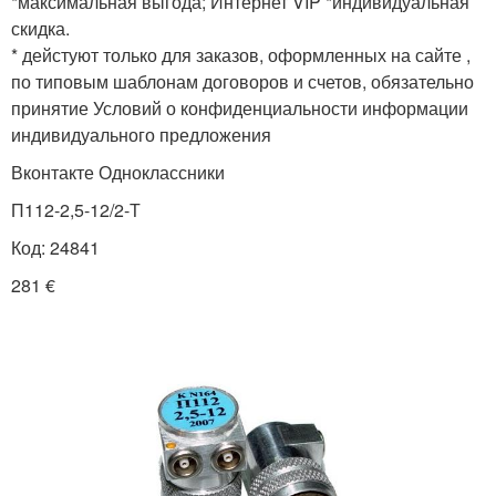
*максимальная выгода; Интернет VIP *индивидуальная
скидка.
* дейстуют только для заказов, оформленных на сайте ,
по типовым шаблонам договоров и счетов, обяза­тель­но
принятие Условий о конфи­ден­циальности инфор­ма­ции
инди­видуаль­ного пред­ло­жения
Вконтакте Одноклассники
П112-2,5-12/2-Т
Код: 24841
281 €