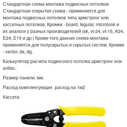
Стандартная схема монтажа подвесных потолков
Многоуровневые
Стандартная открытая схема - применяется для
Фигурные потолки
потолки
монтажа подвесных потолков типа армстронг или
кассетных потолков. Кромки - board, tegular, microlook и
их аналоги у разных производителей (sk, vt-24, vt-15, A24,
E24, E15 и др.) Кроме того данная схема монтажа
Двухуровневые
Неровный потолок
применяется для полускрытых и скрытых систем. Кромки
потолки
- vector, ds, dg.
Калькулятор расчета подвесного потолка армстронг или
албес.
Обои на неровный
потолок
Размер панели, мм.
Расход комплектующих расход на 1м2
Кассета