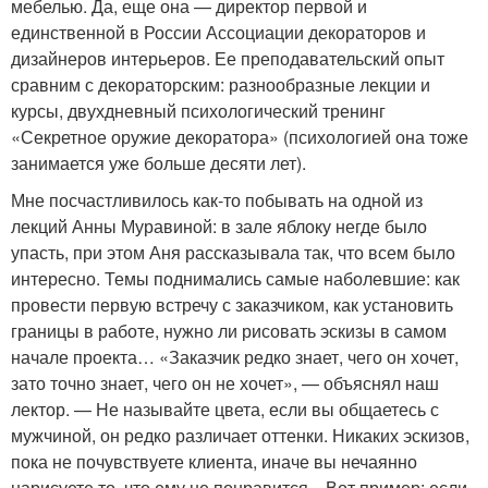
мебелью. Да, еще она — директор первой и
единственной в России Ассоциации декораторов и
дизайнеров интерьеров. Ее преподавательский опыт
сравним с декораторским: разнообразные лекции и
курсы, двухдневный психологический тренинг
«Секретное оружие декоратора» (психологией она тоже
занимается уже больше десяти лет).
Мне посчастливилось как-то побывать на одной из
лекций Анны Муравиной: в зале яблоку негде было
упасть, при этом Аня рассказывала так, что всем было
интересно. Темы поднимались самые наболевшие: как
провести первую встречу с заказчиком, как установить
границы в работе, нужно ли рисовать эскизы в самом
начале проекта… «Заказчик редко знает, чего он хочет,
зато точно знает, чего он не хочет», — объяснял наш
лектор. — Не называйте цвета, если вы общаетесь с
мужчиной, он редко различает оттенки. Никаких эскизов,
пока не почувствуете клиента, иначе вы нечаянно
нарисуете то, что ему не понравится…Вот пример: если