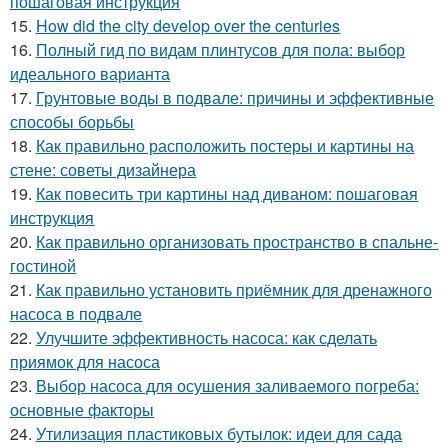
пошаговая инструкция
15.
How did the city develop over the centuries
16.
Полный гид по видам плинтусов для пола: выбор
идеального варианта
17.
Грунтовые воды в подвале: причины и эффективные
способы борьбы
18.
Как правильно расположить постеры и картины на
стене: советы дизайнера
19.
Как повесить три картины над диваном: пошаговая
инструкция
20.
Как правильно организовать пространство в спальне-
гостиной
21.
Как правильно установить приёмник для дренажного
насоса в подвале
22.
Улучшите эффективность насоса: как сделать
приямок для насоса
23.
Выбор насоса для осушения заливаемого погреба:
основные факторы
24.
Утилизация пластиковых бутылок: идеи для сада