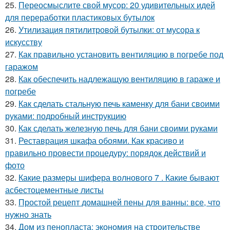
25.
Переосмыслите свой мусор: 20 удивительных идей
для переработки пластиковых бутылок
26.
Утилизация пятилитровой бутылки: от мусора к
искусству
27.
Как правильно установить вентиляцию в погребе под
гаражом
28.
Как обеспечить надлежащую вентиляцию в гараже и
погребе
29.
Как сделать стальную печь каменку для бани своими
руками: подробный инструкцию
30.
Как сделать железную печь для бани своими руками
31.
Реставрация шкафа обоями. Как красиво и
правильно провести процедуру: порядок действий и
фото
32.
Какие размеры шифера волнового 7 . Какие бывают
асбестоцементные листы
33.
Простой рецепт домашней пены для ванны: все, что
нужно знать
34.
Дом из пенопласта: экономия на строительстве