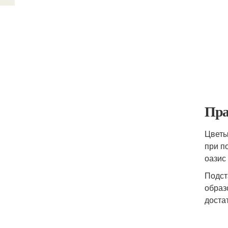
Пра
Цветы
при п
оазис
Подст
образ
доста