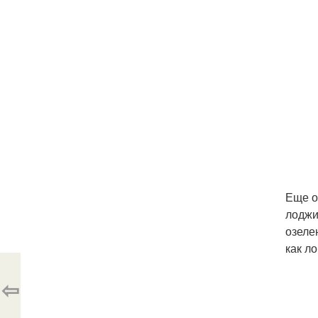
Еще о
лоджи
озеле
как л
⇦