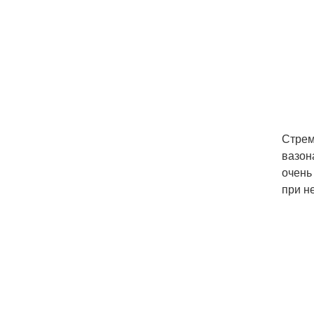
Стрем
вазон
очень
при н