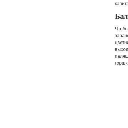
капит
Бал
Чтобы
заран
цветн
выход
палящ
горшк