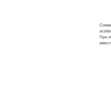
Совме
особе
При э
вместе