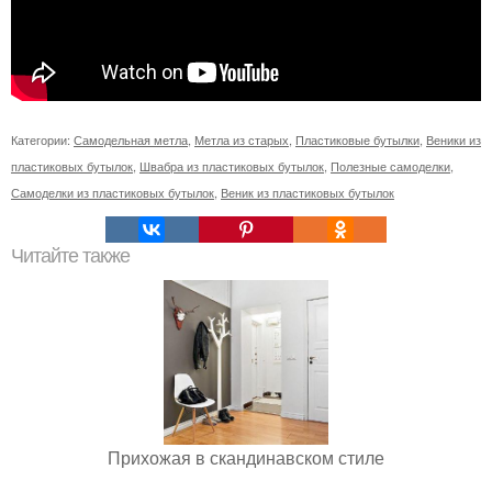
Категории:
Самодельная метла
,
Метла из старых
,
Пластиковые бутылки
,
Веники из
пластиковых бутылок
,
Швабра из пластиковых бутылок
,
Полезные самоделки
,
Самоделки из пластиковых бутылок
,
Веник из пластиковых бутылок
Читайте также
Прихожая в скандинавском стиле