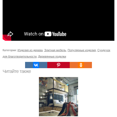
Категории:
Изделия из дерева
,
Элитная мебель
,
Популярные изделия
,
Сундучок
для благотворительности
,
Деревянные поделки
Читайте также