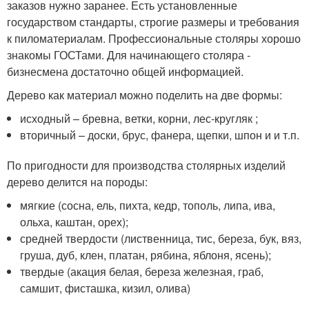
заказов нужно заранее. Есть установленные
государством стандарты, строгие размеры и требования
к пиломатериалам. Профессиональные столяры хорошо
знакомы ГОСТами. Для начинающего столяра -
бизнесмена достаточно общей информацией.
Дерево как материал можно поделить на две формы:
исходный – бревна, ветки, корни, лес-кругляк ;
вторичный – доски, брус, фанера, щепки, шпон и и т.п.
По пригодности для производства столярных изделий
дерево делится на породы:
мягкие (сосна, ель, пихта, кедр, тополь, липа, ива,
ольха, каштан, орех);
средней твердости (лиственница, тис, береза, бук, вяз,
груша, дуб, клен, платан, рябина, яблоня, ясень);
твердые (акация белая, береза железная, граб,
самшит, фисташка, кизил, олива)