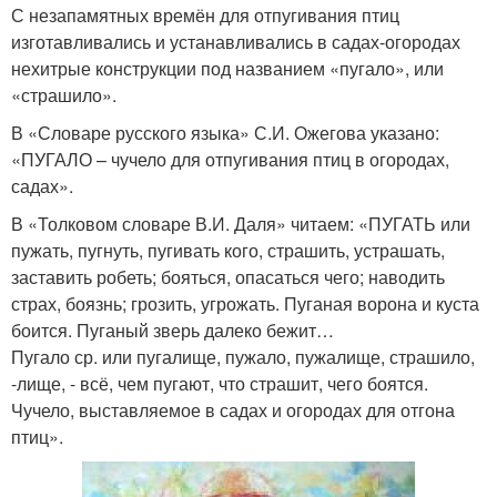
С незапамятных времён для отпугивания птиц
изготавливались и устанавливались в садах-огородах
нехитрые конструкции под названием «пугало», или
«страшило».
В «Словаре русского языка» С.И. Ожегова указано:
«ПУГАЛО – чучело для отпугивания птиц в огородах,
садах».
В «Толковом словаре В.И. Даля» читаем: «ПУГАТЬ или
пужать, пугнуть, пугивать кого, страшить, устрашать,
заставить робеть; бояться, опасаться чего; наводить
страх, боязнь; грозить, угрожать. Пуганая ворона и куста
боится. Пуганый зверь далеко бежит…
Пугало ср. или пугалище, пужало, пужалище, страшило,
-лище, - всё, чем пугают, что страшит, чего боятся.
Чучело, выставляемое в садах и огородах для отгона
птиц».