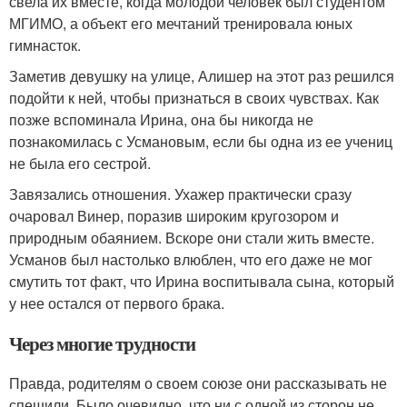
свела их вместе, когда молодой человек был студентом
МГИМО, а объект его мечтаний тренировала юных
гимнасток.
Заметив девушку на улице, Алишер на этот раз решился
подойти к ней, чтобы признаться в своих чувствах. Как
позже вспоминала Ирина, она бы никогда не
познакомилась с Усмановым, если бы одна из ее учениц
не была его сестрой.
Завязались отношения. Ухажер практически сразу
очаровал Винер, поразив широким кругозором и
природным обаянием. Вскоре они стали жить вместе.
Усманов был настолько влюблен, что его даже не мог
смутить тот факт, что Ирина воспитывала сына, который
у нее остался от первого брака.
Через многие трудности
Правда, родителям о своем союзе они рассказывать не
спешили. Было очевидно, что ни с одной из сторон не