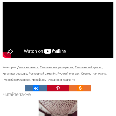
Категории:
Дом в ташкенте
,
Ташкентская резиденция
,
Ташкентский дворец
,
Кичливая роскошь
,
Роскошный самолёт
,
Русский олигарх
,
Совместная жизнь
,
Русский миллиардер
,
Новый дом
,
Усманов в ташкенте
Читайте также