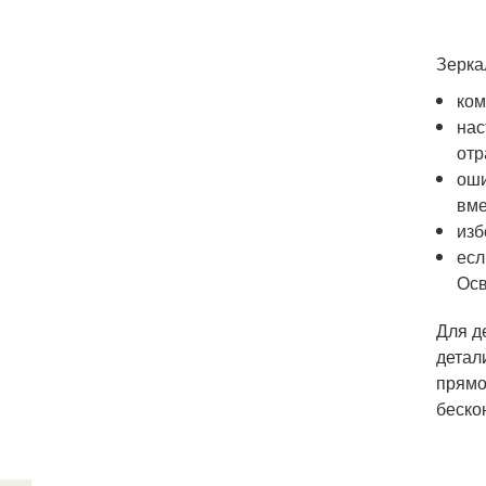
Зерка
ком
нас
отр
оши
вме
изб
есл
Осв
Для д
детал
прямо
беско