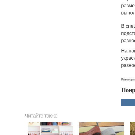
разме
выпол
В спе
подст
разно
На по
украс
разно
Категори
Понр
Читайте также