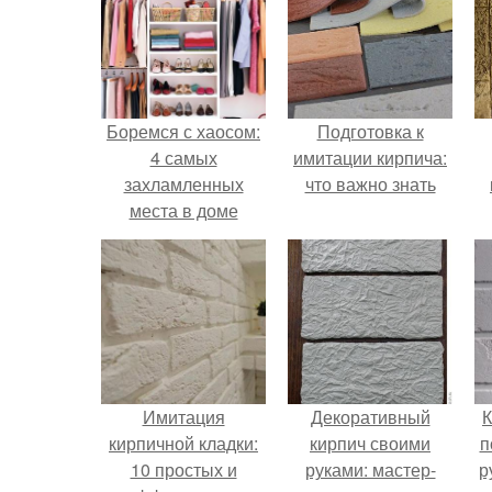
Боремся с хаосом:
Подготовка к
4 самых
имитации кирпича:
захламленных
что важно знать
места в доме
Имитация
Декоративный
К
кирпичной кладки:
кирпич своими
п
10 простых и
руками: мастер-
р