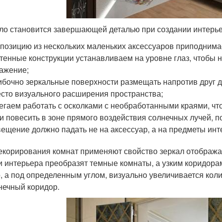
ло становится завершающей деталью при создании интерь
позицию из нескольких маленьких аксессуаров приподнимае
тенные конструкции устанавливаем на уровне глаз, чтобы н
ажение;
бочно зеркальные поверхности размещать напротив друг др
сто визуального расширения пространства;
егаем работать с осколками с необработанными краями, чт
и повесить в зоне прямого воздействия солнечных лучей, п
ещение должно падать не на аксессуар, а на предметы инт
екорирования комнат применяют свойство зеркал отображат
и интерьера преобразят темные комнаты, а узким коридорам
, а под определенным углом, визуально увеличивается коли
нечный коридор.