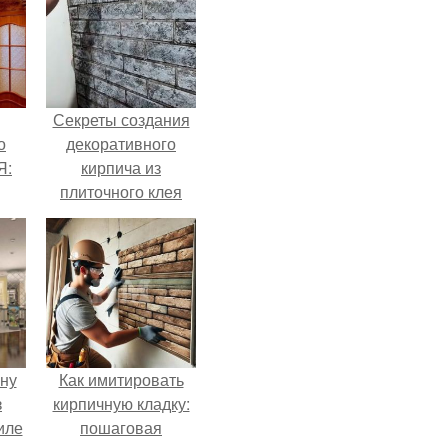
Секреты создания
о
декоративного
Я:
кирпича из
плиточного клея
ену
Как имитировать
з
кирпичную кладку:
иле
пошаговая