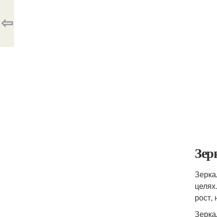
⇦
Зер
Зерка
целях
рост,
Зерка