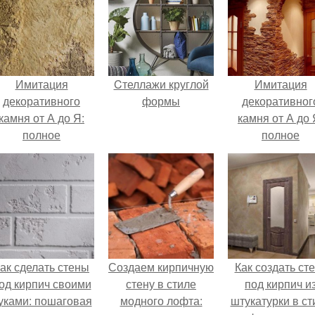
Имитация
Cтеллажи круглой
Имитация
декоративного
формы
декоративног
камня от А до Я:
камня от А до 
полное
полное
руководство
руководство
ак сделать стены
Создаем кирпичную
Как создать ст
од кирпич своими
стену в стиле
под кирпич и
уками: пошаговая
модного лофта:
штукатурки в ст