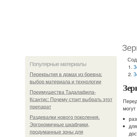
Зер
Сод
Популярные материалы
З
З
Перекрытия в домах из бревна:
выбор материала и технологии
Зер
Преимущества Тадалафила-
Ксантис: Почему стоит выбрать этот
Перед
препарат
могут
Раздевалки нового поколения.
раз
Эргономичные шкафчики,
для
продуманные зоны для
дос