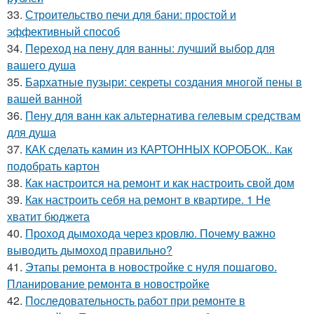
33.
Строительство печи для бани: простой и
эффективный способ
34.
Переход на пену для ванны: лучший выбор для
вашего душа
35.
Бархатные пузыри: секреты создания многой пены в
вашей ванной
36.
Пену для ванн как альтернатива гелевым средствам
для душа
37.
КАК сделать камин из КАРТОННЫХ КОРОБОК.. Как
подобрать картон
38.
Как настроится на ремонт и как настроить свой дом
39.
Как настроить себя на ремонт в квартире. 1 Не
хватит бюджета
40.
Проход дымохода через кровлю. Почему важно
выводить дымоход правильно?
41.
Этапы ремонта в новостройке с нуля пошагово.
Планирование ремонта в новостройке
42.
Последовательность работ при ремонте в