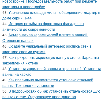
новостройке. Последовательность работ при ремонте
квартиры в новостройке
43.
Увеличение площади жилья: объединение квартир в
доме серии П-44
44.
История резьбы на фронтонах фасадов: от
античности до современности
45.
Альтернатива керамической плитке в ванной.
Стеновые панели
46.
Создайте уникальный интерьер: роспись стен в
квартире своими руками
47.
Как прикрепить акриловую ванну к стене. Варианты
закрепления к стене
48.
Установка акриловой ванны и экран к ней. Установка
ванны на каркас
49.
Как правильно выполняется установка стальной
ванны. Технология установки
50.
В подробностях об как установить отдельностоящую
ванну к стене. Окружающее пространство