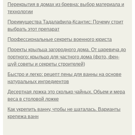
Перекрытия в домах из бревна: выбор материала и
технологии
Преимущества Тадалафила-Ксантис: Почему стоит
выбрать этот препарат
Профессиональные секреты военного юриста
Проекты крыльца загородного дома. От царевича до
портного: крыльцо для частного дома (фото, фен-
шуй советы и секреты строителей)
Быстро и легко: рецепт пены для ванны на основе
натуральных ингредиентов
Десертная ложка это сколько чайных. Объем и мера
веса в столовой ложке
Как укрепить ванну, чтобы не шаталась. Варианты
крепежа ванн