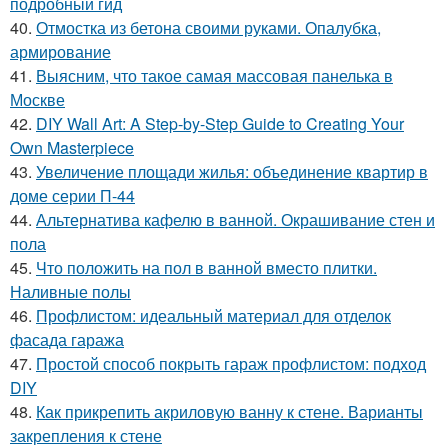
подробный гид
40.
Отмостка из бетона своими руками. Опалубка,
армирование
41.
Выясним, что такое самая массовая панелька в
Москве
42.
DIY Wall Art: A Step-by-Step Guide to Creating Your
Own Masterpiece
43.
Увеличение площади жилья: объединение квартир в
доме серии П-44
44.
Альтернатива кафелю в ванной. Окрашивание стен и
пола
45.
Что положить на пол в ванной вместо плитки.
Наливные полы
46.
Профлистом: идеальный материал для отделок
фасада гаража
47.
Простой способ покрыть гараж профлистом: подход
DIY
48.
Как прикрепить акриловую ванну к стене. Варианты
закрепления к стене