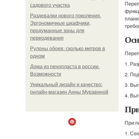
Переп
садового участка
функц
Раздевалки нового поколения.
плани
Эргономичные шкафчики,
требо
продуманные зоны для
Осн
переодевания
Рулоны обоев: сколько метров в
Переп
одном
1. Ра
Дома из пенопласта в россии.
2. По
Возможности
3. Вы
Уникальный дизайн и качество:
онлайн-магазин Анны Муравиной
4. Вы
При
При п
1. Со