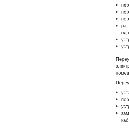
пер
пер
пер
рас
одн
уст
уст
Переу
элект
помещ
Переу
уст
пер
уст
зам
каб