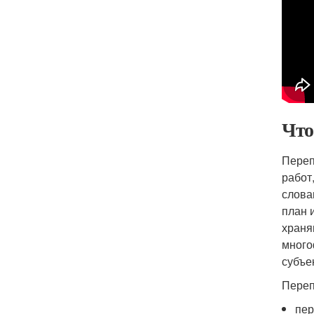
Что
Переп
работ
слова
план 
храня
много
субъе
Переп
пер