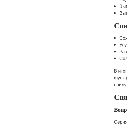
Вып
Вып
Спи
Сох
Улу
Раз
Со
В ито
функц
наилу
Свя
Вопро
Серия