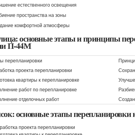
учшение естественного освещения
збиение пространства на зоны
здание комфортной атмосферы
лица: основные этапы и принципы пер
ии П-44М
ы перепланировки
Принци
аботка проекта перепланировки
Сохран
отовка квартиры к перепланировке
Улучше
лнение работ по перепланировке
Разбие
лнение отделочных работ
Создан
сок: основные этапы перепланировки 
работка проекта перепланировки
готовка квартиры к перепланировке