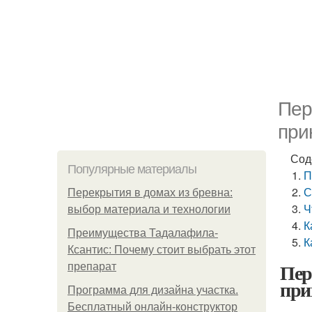
Пер
при
Сод
Популярные материалы
П
С
Перекрытия в домах из бревна:
Ч
выбор материала и технологии
К
Преимущества Тадалафила-
К
Ксантис: Почему стоит выбрать этот
Пер
препарат
пр
Программа для дизайна участка.
Бесплатный онлайн-конструктор