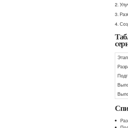
2. Ул
3. Ра
4. Со
Таб
сер
Этап
Разр
Подг
Выпо
Выпо
Спи
Раз
Под