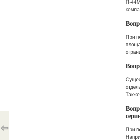
П-44М
компа
Вопр
При п
площа
огран
Вопр
Сущес
отдел
Также
Вопр
сери
⇦
При п
Напри