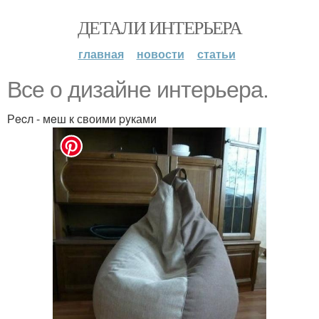
ДЕТАЛИ ИНТЕРЬЕРА
главная
новости
статьи
Bcе o дизaйнe интерьерa.
Рecл - мeш к своими pyками