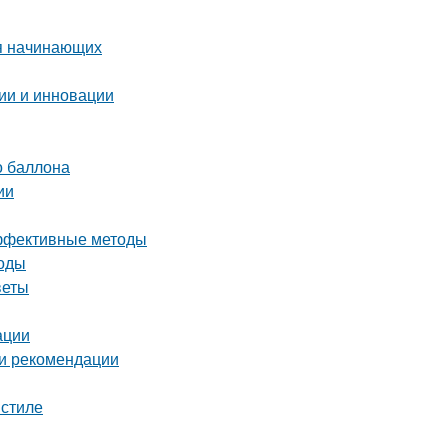
ля начинающих
ии и инновации
о баллона
ии
эффективные методы
тоды
веты
ации
 и рекомендации
 стиле