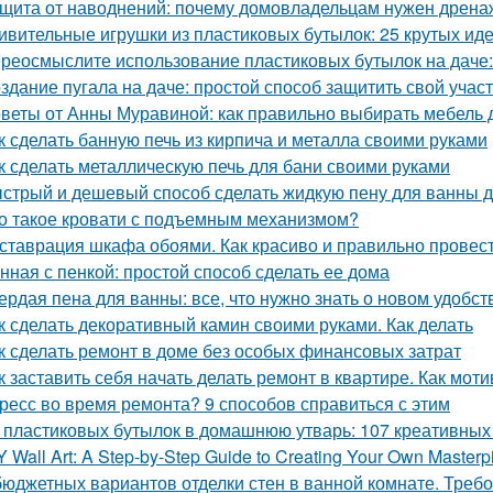
щита от наводнений: почему домовладельцам нужен дрена
ивительные игрушки из пластиковых бутылок: 25 крутых ид
реосмыслите использование пластиковых бутылок на даче:
здание пугала на даче: простой способ защитить свой учас
веты от Анны Муравиной: как правильно выбирать мебель 
к сделать банную печь из кирпича и металла своими руками
к сделать металлическую печь для бани своими руками
стрый и дешевый способ сделать жидкую пену для ванны 
о такое кровати с подъемным механизмом?
ставрация шкафа обоями. Как красиво и правильно провест
нная с пенкой: простой способ сделать ее дома
ердая пена для ванны: все, что нужно знать о новом удобст
к сделать декоративный камин своими руками. Как делать
к сделать ремонт в доме без особых финансовых затрат
к заставить себя начать делать ремонт в квартире. Как мот
ресс во время ремонта? 9 способов справиться с этим
 пластиковых бутылок в домашнюю утварь: 107 креативных
Y Wall Art: A Step-by-Step Guide to Creating Your Own Masterp
бюджетных вариантов отделки стен в ванной комнате. Треб