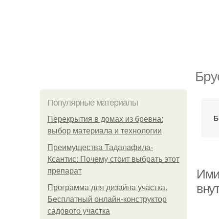
Бру
Популярные материалы
Б
Перекрытия в домах из бревна:
выбор материала и технологии
Преимущества Тадалафила-
Ксантис: Почему стоит выбрать этот
препарат
Ими
вну
Программа для дизайна участка.
Бесплатный онлайн-конструктор
садового участка