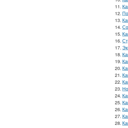
11.
Ка
12.
По
13.
Ка
14.
Со
15.
Ка
16.
Ст
17.
Эк
18.
Ка
19.
Ка
20.
Ка
21.
Ка
22.
Ка
23.
Ho
24.
Ка
25.
Ка
26.
Ка
27.
Ка
28.
Ка