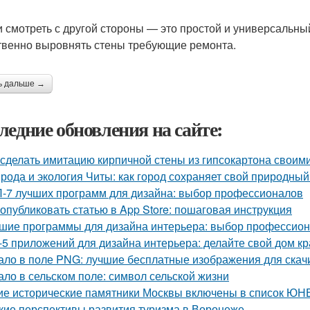
и смотреть с другой стороны — это простой и универсальны
твенно выровнять стены требующие ремонта.
ь дальше →
ледние обновления на сайте:
 сделать имитацию кирпичной стены из гипсокартона своим
рода и экология Читы: как город сохраняет свой природны
-7 лучших программ для дизайна: выбор профессионалов
 опубликовать статью в App Store: пошаговая инструкция
шие программы для дизайна интерьера: выбор профессио
-5 приложений для дизайна интерьера: делайте свой дом к
ало в поле PNG: лучшие бесплатные изображения для скач
ало в сельском поле: символ сельской жизни
ие исторические памятники Москвы включены в список Ю
кие перспективы развития туризма в Воронеже