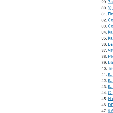
29.
За
30.
Уд
31.
Пе
32.
Со
33.
Со
34.
Ка
35.
Ка
36.
Бы
37.
Чт
38.
Ре
39.
Ва
40.
Тв
41.
Ка
42.
Ка
43.
Ка
44.
Ст
45.
Из
46.
DI
47.
9 