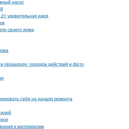
жный насос
ей
 21 удивительная идея
ток
для своего дома
дома
и процедуру: порядок действий и фото
ве
ивировать себя на начало ремонта
 идей
iece
ования к материалам