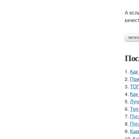
А есл
качес
читат
Пос
1.
Как
2.
При
3.
ТОП
4.
Как
5.
Луч
6.
Топ
7.
Пуг
8.
Пуг
9.
Как
10.
Ка