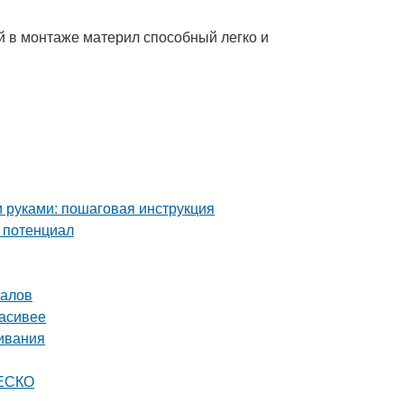
й в монтаже материл способный легко и
и руками: пошаговая инструкция
й потенциал
налов
расивее
ивания
НЕСКО