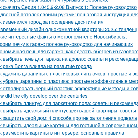
к скачать Серия 1.045.9-2.08 Выпуск 1: Полное руководство
двесной потолок своими руками: пошаговая инструкция д
к изменился город за последние десятилетия
временный дизайн однокомнатной квартиры 2025: тенденц
кие интересные факты о метрополитене Новосибирска
роим печку в гараж: полное руководство для начинающих
ономичная печь для гаража: как сделать обогрев из газовог
к выбрать печь для гаража на дровах: советы и рекомендац
к река Волга влияла на развитие города
к удалить царапины с пластиковых линз очков: простые и 
к убрать царапины с пластика: простые и эффективные ме
к отполировать черный пластик: эффективные методы и со
w did the city develop over the centuries
к выбрать плинтус для паркетного пола: советы и рекоменд
к выбрать идеальный плинтус для вашей квартиры: советы
к защитить свой дом: 4 способа против затопления подвала
к выбрать идеальные картины для гостиной в современном
к разместить картины в интерьере: основные правила