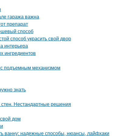
и
але гаража важна
тот препарат
дешевый способ
той способ украсить свой двор
на интерьера
ых ингредиентов
ь с подъемным механизмом
нужно знать
а стен. Нестандартные решения
 свой дом
ли
ить ванну: надежные способы, нюансы, лайфхаки