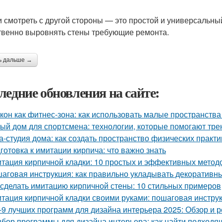
и смотреть с другой стороны — это простой и универсальны
твенно выровнять стены требующие ремонта.
ь дальше →
ледние обновления на сайте:
кон как фитнес-зона: как использовать малые пространства
ый дом для спортсмена: технологии, которые помогают тре
а-студия дома: как создать пространство физических практи
готовка к имитации кирпича: что важно знать
тация кирпичной кладки: 10 простых и эффективных метод
аговая инструкция: как правильно укладывать декоративны
 сделать имитацию кирпичной стены: 10 стильных примеров
тация кирпичной кладки своими руками: пошаговая инстру
-9 лучших программ для дизайна интерьера 2025: Обзор и 
бор программы для дизайна интерьера: как найти подходя