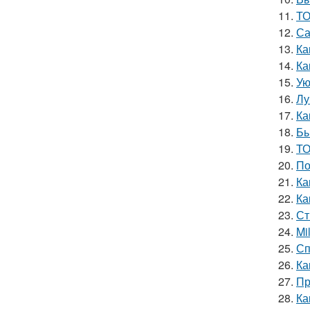
11.
ТО
12.
Са
13.
Ка
14.
Ка
15.
Ую
16.
Лу
17.
Ка
18.
Бы
19.
ТО
20.
По
21.
Ка
22.
Ка
23.
Ст
24.
Mi
25.
Сп
26.
Ка
27.
Пр
28.
Ка