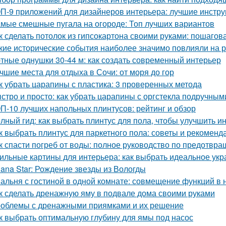
П-9 приложений для дизайнеров интерьера: лучшие инстру
мые смешные пугала на огороде: Топ лучших вариантов
к сделать потолок из гипсокартона своими руками: пошагов
кие исторические события наиболее значимо повлияли на 
тные однушки 30-44 м: как создать современный интерьер
чшие места для отдыха в Сочи: от моря до гор
к убрать царапины с пластика: 3 проверенных метода
стро и просто: как убрать царапины с оргстекла подручны
П-10 лучших напольных плинтусов: рейтинг и обзор
лный гид: как выбрать плинтус для пола, чтобы улучшить и
к выбрать плинтус для паркетного пола: советы и рекоменд
к спасти погреб от воды: полное руководство по предотв
ильные картины для интерьера: как выбрать идеальное ук
lana Star: Рождение звезды из Вологды
альня с гостиной в одной комнате: совмещение функций в
к сделать дренажную яму в подвале дома своими руками
облемы с дренажными приямками и их решение
к выбрать оптимальную глубину для ямы под насос