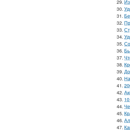
29.
Из
30.
Уд
31.
Бе
32.
Пр
33.
Ст
34.
Уд
35.
Со
36.
Бы
37.
Чт
38.
Кр
39.
До
40.
На
41.
20
42.
Ак
43.
10
44.
Че
45.
Кр
46.
Ал
47.
Ка