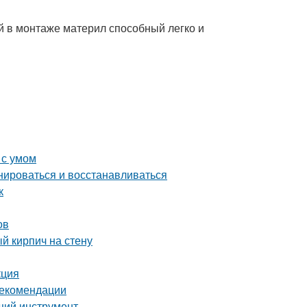
й в монтаже материл способный легко и
 с умом
нироваться и восстанавливаться
к
ов
й кирпич на стену
кция
рекомендации
щий инструмент