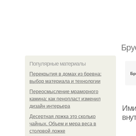
Бру
Популярные материалы
Бр
Перекрытия в домах из бревна:
выбор материала и технологии
Переосмысление мраморного
камина: как пенопласт изменил
дизайн интерьера
Ими
вну
Десертная ложка это сколько
чайных. Объем и мера веса в
столовой ложке