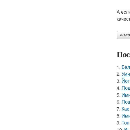
А есл
качес
читат
Пос
1.
Бал
2.
Умн
3.
Йог
4.
Под
5.
Ими
6.
Пош
7.
Как
8.
Ими
9.
Топ
10.
Вы