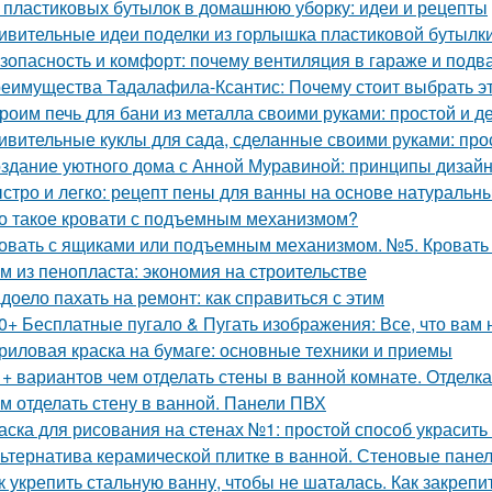
 пластиковых бутылок в домашнюю уборку: идеи и рецепты
ивительные идеи поделки из горлышка пластиковой бутылк
зопасность и комфорт: почему вентиляция в гараже и подв
еимущества Тадалафила-Ксантис: Почему стоит выбрать э
роим печь для бани из металла своими руками: простой и 
ивительные куклы для сада, сделанные своими руками: прос
здание уютного дома с Анной Муравиной: принципы дизай
стро и легко: рецепт пены для ванны на основе натуральн
о такое кровати с подъемным механизмом?
овать с ящиками или подъемным механизмом. №5. Кроват
м из пенопласта: экономия на строительстве
доело пахать на ремонт: как справиться с этим
0+ Бесплатные пугало & Пугать изображения: Все, что вам 
риловая краска на бумаге: основные техники и приемы
 + вариантов чем отделать стены в ванной комнате. Отделк
м отделать стену в ванной. Панели ПВХ
аска для рисования на стенах №1: простой способ украсить
ьтернатива керамической плитке в ванной. Стеновые пане
к укрепить стальную ванну, чтобы не шаталась. Как закреп