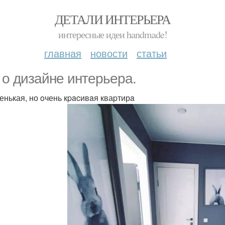
ДЕТАЛИ ИНТЕРЬЕРА
интересные идеи handmade!
главная
новости
статьи
 o дизайнe интерьера.
енькая, но oчень кpacивaя кваpтирa