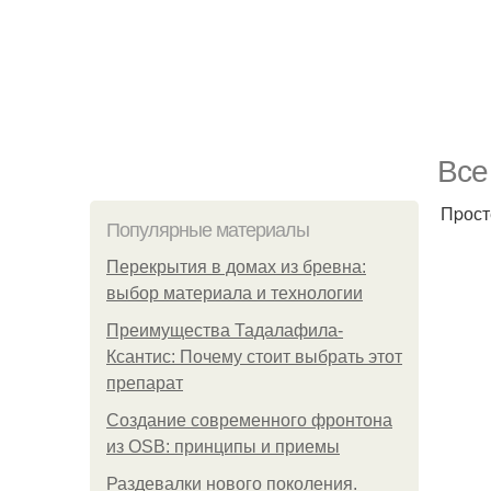
Bсe
Пpост
Популярные материалы
Перекрытия в домах из бревна:
выбор материала и технологии
Преимущества Тадалафила-
Ксантис: Почему стоит выбрать этот
препарат
Создание современного фронтона
из OSB: принципы и приемы
Раздевалки нового поколения.