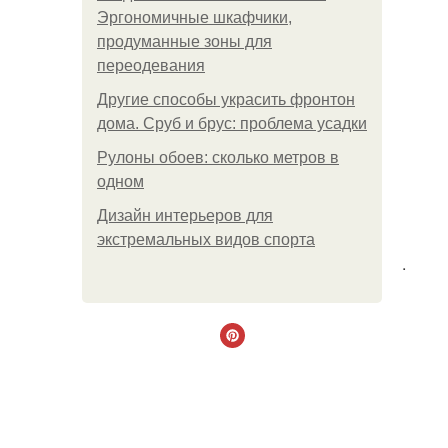
Эргономичные шкафчики,
продуманные зоны для
переодевания
Другие способы украсить фронтон
дома. Сруб и брус: проблема усадки
Рулоны обоев: сколько метров в
одном
Дизайн интерьеров для
экстремальных видов спорта
.