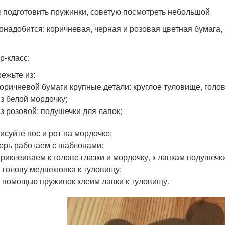
 подготовить пружинки, советую посмотреть небольшой
онадобится: коричневая, черная и розовая цветная бумага,
р-класс:
ежьте из:
коричневой бумаги крупные детали: круглое туловище, голов
из белой мордочку;
из розовой: подушечки для лапок;
исуйте нос и рот на мордочке;
ерь работаем с шаблонами:
приклеиваем к голове глазки и мордочку, к лапкам подушечк
а голову медвежонка к туловищу;
с помощью пружинок клеим лапки к туловищу.