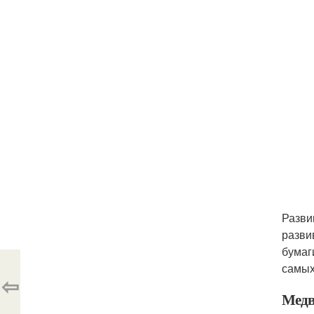
Разви
разви
бумаг
самых
⇦
Медв