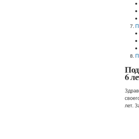
П
П
Под
6 ле
Здрав
своег
лет. 