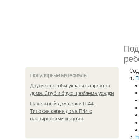
Под
реб
Сод
Популярные материалы
П
Другие способы украсить фронтон
дома. Сруб и брус: проблема усадки
Панельный дом серии П-44.
Типовая серия дома П44 с
планировками квартир
П