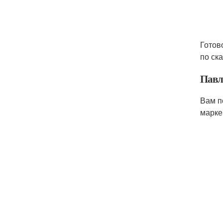
Готов
по ск
Павл
Вам п
марке