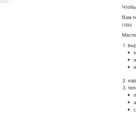
Чтобы
Вам п
глаз.
Масте
выр
нар
теп