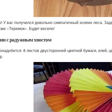
о! У вас получился довольно симпатичный хозяин леса. Зад
азке «Теремок». Будет весело!
ин с радужным хвостом
онадобится: 8 листов двусторонней цветной бумаги, клей, ц
р.