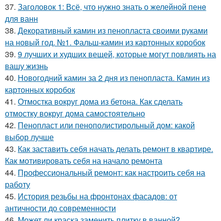
37.
Заголовок 1: Всё, что нужно знать о желейной пенe
для ванн
38.
Декоративный камин из пенопласта своими руками
на новый год. №1. Фальш-камин из картонных коробок
39.
9 лучших и худших вещей, которые могут повлиять на
вашу жизнь
40.
Новогодний камин за 2 дня из пенопласта. Камин из
картонных коробок
41.
Отмостка вокруг дома из бетона. Как сделать
отмостку вокруг дома самостоятельно
42.
Пенопласт или пенополистирольный дом: какой
выбор лучше
43.
Как заставить себя начать делать ремонт в квартире.
Как мотивировать себя на начало ремонта
44.
Профессиональный ремонт: как настроить себя на
работу
45.
История резьбы на фронтонах фасадов: от
античности до современности
46.
Может ли краска заменить плитку в ванной?