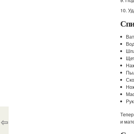
9. По
10. У
Спи
Ват
Вод
Шп
Ще
Наж
Пы
Ско
Но
Ма
Ру
Тепер
⇦
и мат