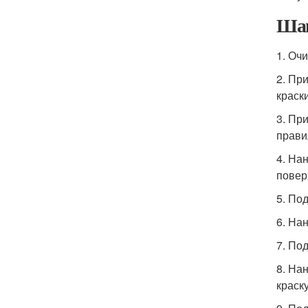
Шаг
1. Оч
2. Пр
краски
3. Пр
прави
4. На
повер
5. По
6. На
7. По
8. На
краск