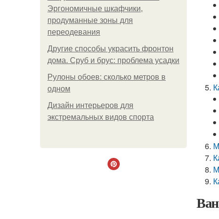
Эргономичные шкафчики,
продуманные зоны для
переодевания
Другие способы украсить фронтон
дома. Сруб и брус: проблема усадки
Рулоны обоев: сколько метров в
К
одном
Дизайн интерьеров для
экстремальных видов спорта
М
К
М
К
Ван