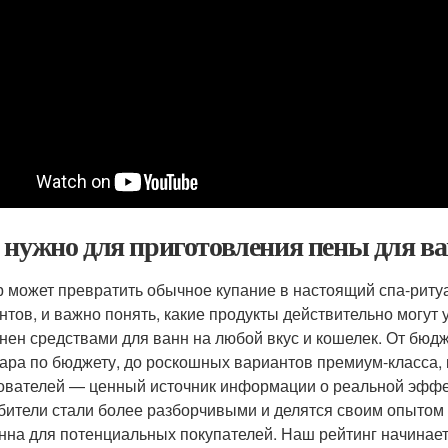
 нужно для приготовления пены для в
 может превратить обычное купание в настоящий спа-ритуа
нтов, и важно понять, какие продукты действительно могут
нен средствами для ванн на любой вкус и кошелек. От бю
дара по бюджету, до роскошных вариантов премиум-класса
ователей — ценный источник информации о реальной эффек
бители стали более разборчивыми и делятся своим опытом 
нна для потенциальных покупателей. Наш рейтинг начинает