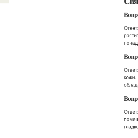
Свя
Вопр
Ответ
расти
понад
Вопр
Ответ
кожи.
облад
Вопр
Ответ
помеш
гладк