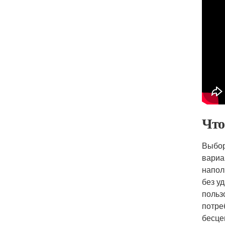
Что
Выбор
вариа
напол
без у
польз
потре
бесце