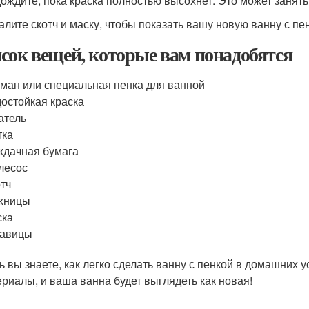
дождите, пока краска полностью высохнет. Это может занять 
далите скотч и маску, чтобы показать вашу новую ванну с пе
сок вещей, которые вам понадобятся
ман или специальная пенка для ванной
остойкая краска
атель
тка
дачная бумага
лесос
тч
жницы
ска
кавицы
ь вы знаете, как легко сделать ванну с пенкой в домашних 
ериалы, и ваша ванна будет выглядеть как новая!