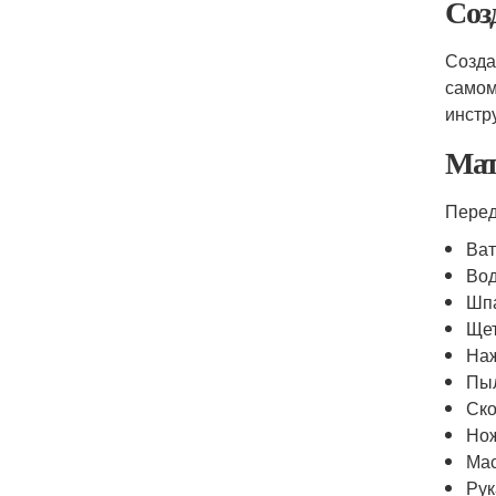
Соз
Созда
самом
инстр
Мат
Перед
Ват
Вод
Шп
Ще
Наж
Пы
Ско
Но
Ма
Ру