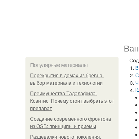
Ван
Сод
Популярные материалы
В
С
Перекрытия в домах из бревна:
Ч
выбор материала и технологии
К
Преимущества Тадалафила-
Ксантис: Почему стоит выбрать этот
препарат
Создание современного фронтона
из OSB: принципы и приемы
Раздевалки нового поколения.