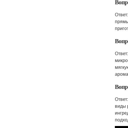
Вопр
Ответ
прямы
приго
Вопр
Ответ
микро
мягку
арома
Вопр
Ответ
виды 
ингре
подхо