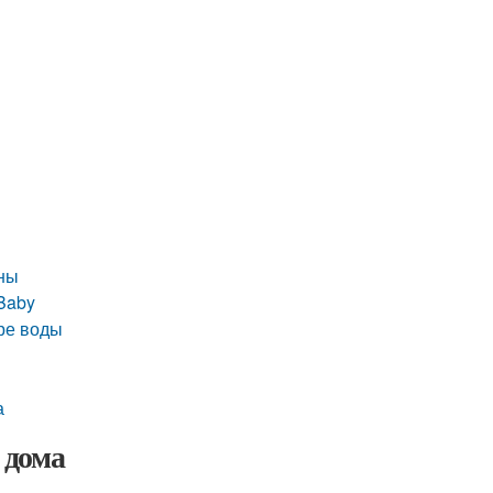
нны
Baby
ре воды
а
 дома