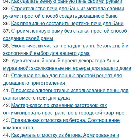
34.
Как сделать вечную банную печь своими руками
35.
Строительство печи для бань из металла своими
руками: простой способ создать домашнюю баню
36.
Как правильно составить чертежи печи для бани
37.
Строим ленивую раму без станка: простой способ
создания своей рамы
38.
Экологически чистая пена для ванн: безопасный и
экологичный выбор для вашего дома
39.
Удивительный новый проект декоратора Анны
муравиной: эксклюзивные интерьеры для вашего дома
40.
Отличная пенка для ванны: простой рецепт для
домашнего приготовления
41.
В поисках альтернативы: использование пены для
ванны вместо геля для душа
42.
Мастер-класс по хранению заготовок: как
оптимизировать пространство в городской квартире
43.
Правильная отмостка из бетона. Соотношение
компонентов
44.
Как делать отмостку из бетона. Армирование и