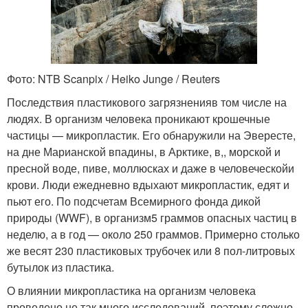
Фото: NTB Scanpix / Heiko Junge / Reuters
Последствия пластикового загрязненияв том числе на
людях. В организм человека проникают крошечные
частицы — микропластик. Его обнаружили на Эвересте,
на дне Марианской впадины, в Арктике, в,, морской и
пресной воде, пиве, моллюсках и даже в человеческойи
крови. Люди ежедневно вдыхают микропластик, едят и
пьют его. По подсчетам Всемирного фонда дикой
природы (WWF), в организм5 граммов опасных частиц в
неделю, а в год — около 250 граммов. Примерно столько
же весят 230 пластиковых трубочек или 8 пол-литровых
бутылок из пластика.
О влиянии микропластика на организм человека
проведено не так много исследований, поэтому сложно