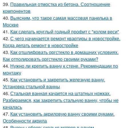
39.
Правильная отмостка из бетона. Соотношение
компонентов
40.
Выясним, что такое самая массовая панелька в
Москве
41.
Как сделать круглый годный профит с "колом веси"
42.
С чего начинается ремонт квартиры в новостройке.
Когда делать ремонт в новостройке
43.
Как отшлифовать оргстекло в домашних условиях.
Как отполировать оргстекло своими руками?
44.
Нужно ли крепить ванну к стене. Рекомендации по
монтажу
45.
Как установить и закрепить железную ванну.
Установка стальной ванны
46.
Стальная ванная качается на штатных ножках.
Разбираемся, как закрепить стальную ванну, чтобы не
качалась
47.
Как установить акриловую ванну своими руками.
Особенности акрила
48.
Рулоны обоев: сколько метров в одном