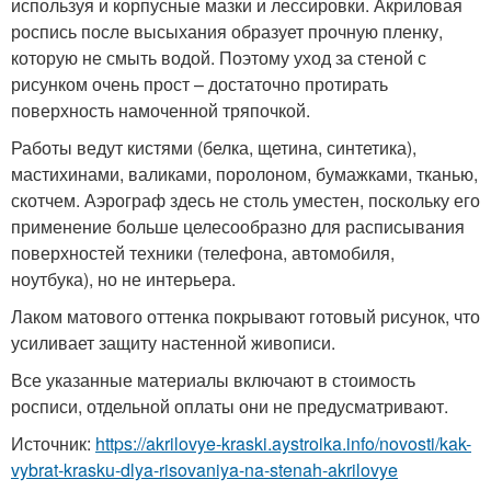
используя и корпусные мазки и лессировки. Акриловая
роспись после высыхания образует прочную пленку,
которую не смыть водой. Поэтому уход за стеной с
рисунком очень прост – достаточно протирать
поверхность намоченной тряпочкой.
Работы ведут кистями (белка, щетина, синтетика),
мастихинами, валиками, поролоном, бумажками, тканью,
скотчем. Аэрограф здесь не столь уместен, поскольку его
применение больше целесообразно для расписывания
поверхностей техники (телефона, автомобиля,
ноутбука), но не интерьера.
Лаком матового оттенка покрывают готовый рисунок, что
усиливает защиту настенной живописи.
Все указанные материалы включают в стоимость
росписи, отдельной оплаты они не предусматривают.
Источник:
https://akrilovye-kraski.aystroika.info/novosti/kak-
vybrat-krasku-dlya-risovaniya-na-stenah-akrilovye