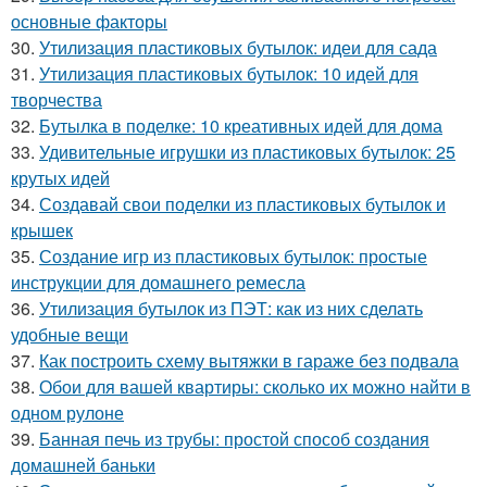
основные факторы
30.
Утилизация пластиковых бутылок: идеи для сада
31.
Утилизация пластиковых бутылок: 10 идей для
творчества
32.
Бутылка в поделке: 10 креативных идей для дома
33.
Удивительные игрушки из пластиковых бутылок: 25
крутых идей
34.
Создавай свои поделки из пластиковых бутылок и
крышек
35.
Создание игр из пластиковых бутылок: простые
инструкции для домашнего ремесла
36.
Утилизация бутылок из ПЭТ: как из них сделать
удобные вещи
37.
Как построить схему вытяжки в гараже без подвала
38.
Обои для вашей квартиры: сколько их можно найти в
одном рулоне
39.
Банная печь из трубы: простой способ создания
домашней баньки