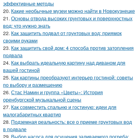
эффективные методы
20.
Какие необычные музеи можно найти в Новокузнецке
21.
Основы отвода высоких грунтовых и поверхностных
вод: что нужно знать
22.
Как защитить подвал от грунтовых вод: приямок
своими руками
23.
Как защитить свой дом: 4 способа против затопления
подвала
24.
Как выбрать идеальную картину над диваном для
вашей гостиной
25.
Как картины преобразуют интерьер гостиной: советы
по выбору и размещению
26.
Стас Намин и группа «Цветы»: История
оренбургской музыкальной сцены
27.
Как совместить спальню и гостиную: идеи для
малогабаритных квартир
28.
Подземная реальность: все о приеме грунтовых вод
в подвале
29.
Выбор насоса для осушения заливаемого погреба: