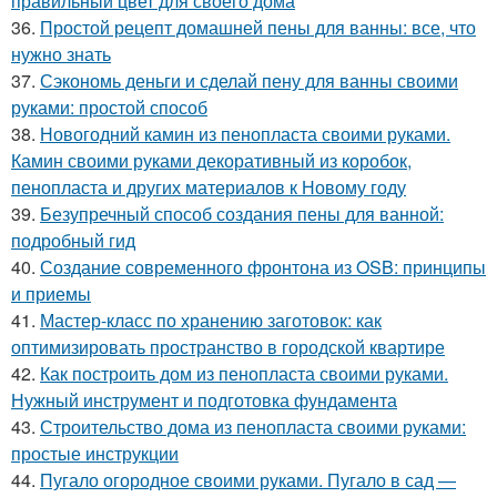
правильный цвет для своего дома
36.
Простой рецепт домашней пены для ванны: все, что
нужно знать
37.
Сэкономь деньги и сделай пену для ванны своими
руками: простой способ
38.
Новогодний камин из пенопласта своими руками.
Камин своими руками декоративный из коробок,
пенопласта и других материалов к Новому году
39.
Безупречный способ создания пены для ванной:
подробный гид
40.
Создание современного фронтона из OSB: принципы
и приемы
41.
Мастер-класс по хранению заготовок: как
оптимизировать пространство в городской квартире
42.
Как построить дом из пенопласта своими руками.
Нужный инструмент и подготовка фундамента
43.
Строительство дома из пенопласта своими руками:
простые инструкции
44.
Пугало огородное своими руками. Пугало в сад —