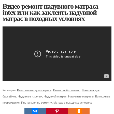
Видео ремонт надувного матраса
intex или как заклеить надувной
матрас в походных условиях
Категории:
Ремкомплект для матраса
,
Ремонтный комплект
,
Комплект для
бассейнов
,
Надувные изделия
,
Надувной матрас
,
Надувные матрасы
,
Возможные
повреждения
,
Инструкция по ремонту
,
Матрас в походных условиях