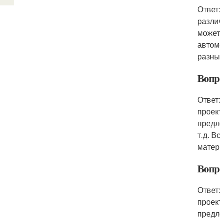
Ответ
разли
может
автом
разны
Вопр
Ответ
проек
предл
т.д. 
матер
Вопр
Ответ
проек
предл