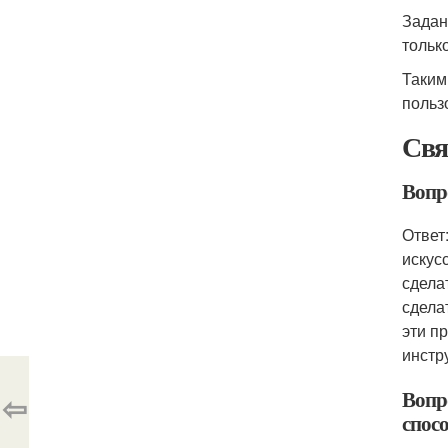
Задан
тольк
Таким
польз
Свя
Вопро
Ответ
искус
сдела
сдела
эти п
инстр
Вопр
⇦
спос