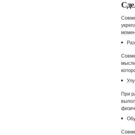
Сде
Совме
укреп
момен
Раз
Совме
мысли
котор
Улу
При р
выпол
физич
Обу
Совме