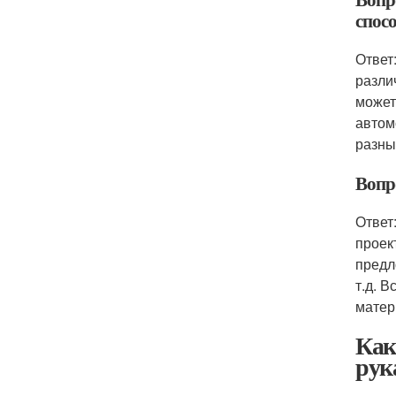
спос
Ответ
разли
может
автом
разны
Вопр
Ответ
проек
предл
т.д. 
матер
Как
рук