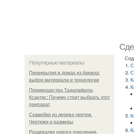
Сде
Сод
Популярные материалы
С
С
Перекрытия в домах из бревна:
К
выбор материала и технологии
К
Преимущества Тадалафила-
Ксантис: Почему стоит выбрать этот
препарат
Скамейки из дерева чертеж.
К
Чертежи и размеры
К
Раздевалки нового поколения.