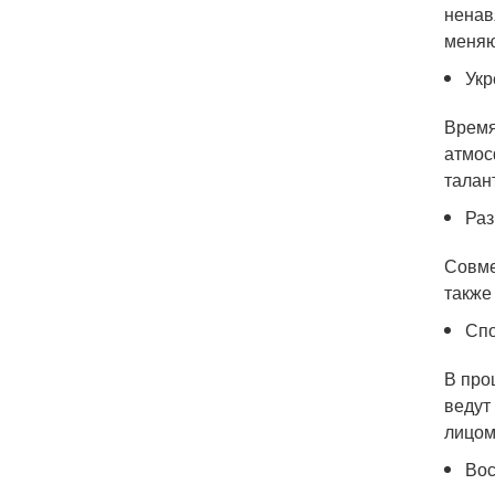
ненав
меняю
Укр
Время
атмос
талан
Раз
Совме
также
Спо
В про
ведут
лицом
Вос