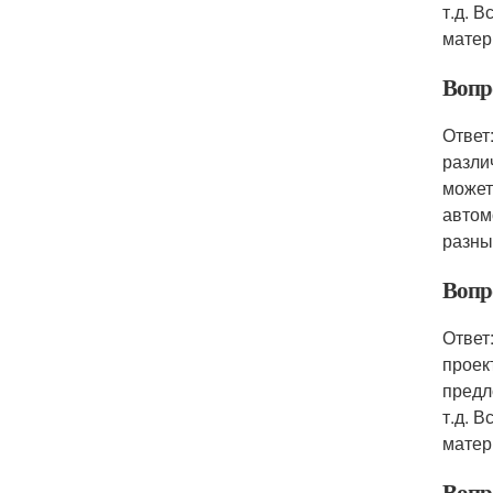
т.д. 
матер
Вопр
Ответ
разли
может
автом
разны
Вопр
Ответ
проек
предл
т.д. 
матер
Вопр