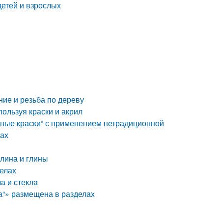
детей и взрослых
ние и резьба по дереву
ользуя краски и акрил
бные краски“ с применением нетрадиционной
лах
илина и глины
делах
а и стекла
а“» размещена в разделах