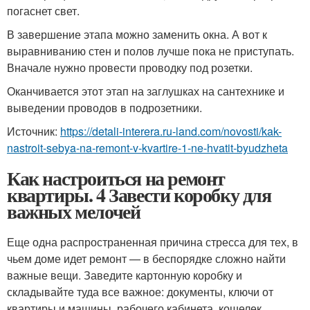
погаснет свет.
В завершение этапа можно заменить окна. А вот к
выравниванию стен и полов лучше пока не приступать.
Вначале нужно провести проводку под розетки.
Оканчивается этот этап на заглушках на сантехнике и
выведении проводов в подрозетники.
Источник:
https://detali-interera.ru-land.com/novosti/kak-
nastroit-sebya-na-remont-v-kvartire-1-ne-hvatit-byudzheta
Как настроиться на ремонт
квартиры. 4 Завести коробку для
важных мелочей
Еще одна распространенная причина стресса для тех, в
чьем доме идет ремонт — в беспорядке сложно найти
важные вещи. Заведите картонную коробку и
складывайте туда все важное: документы, ключи от
квартиры и машины, рабочего кабинета, кошелек.