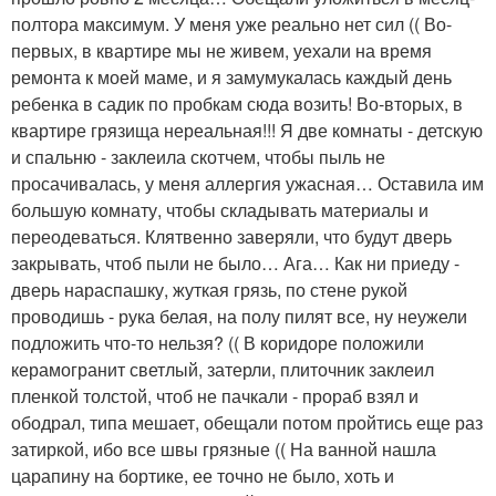
полтора максимум. У меня уже реально нет сил (( Во-
первых, в квартире мы не живем, уехали на время
ремонта к моей маме, и я замумукалась каждый день
ребенка в садик по пробкам сюда возить! Во-вторых, в
квартире грязища нереальная!!! Я две комнаты - детскую
и спальню - заклеила скотчем, чтобы пыль не
просачивалась, у меня аллергия ужасная… Оставила им
большую комнату, чтобы складывать материалы и
переодеваться. Клятвенно заверяли, что будут дверь
закрывать, чтоб пыли не было… Ага… Как ни приеду -
дверь нараспашку, жуткая грязь, по стене рукой
проводишь - рука белая, на полу пилят все, ну неужели
подложить что-то нельзя? (( В коридоре положили
керамогранит светлый, затерли, плиточник заклеил
пленкой толстой, чтоб не пачкали - прораб взял и
ободрал, типа мешает, обещали потом пройтись еще раз
затиркой, ибо все швы грязные (( На ванной нашла
царапину на бортике, ее точно не было, хоть и