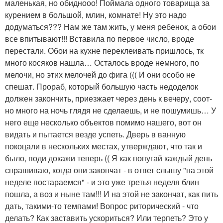
маленькая, но обиднооо! Поймала одного товарища за
курением в большой, млин, комнате! Ну это надо
додуматься??? Нам же там жить, у меня ребенок, а обои
все впитывают!!! Вставила по первое число, вроде
перестали. Обои на кухне переклеивать пришлось, тк
много косяков нашла… Осталось вроде немного, по
мелочи, но этих мелочей до фига ((( И они особо не
спешат. Прораб, который большую часть недоделок
должен закончить, приезжает через день к вечеру, соот-
но много на ночь глядя не сделаешь, и не пошумишь… У
него еще несколько объектов помимо нашего, вот он
видать и пытается везде успеть. Дверь в ванную
покоцали в нескольких местах, утверждают, что так и
было, поди докажи теперь (( Я как попугай каждый день
спрашиваю, когда они закончат - в ответ слышу "на этой
неделе постараемся" - и это уже третья неделя блин
пошла, а воз и ныне там!!! И на этой не закончат, как пить
дать, такими-то темпами! Вопрос риторический - что
делать? Как заставить ускориться? Или терпеть? Это у