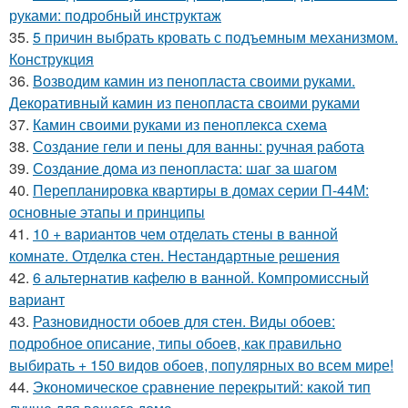
руками: подробный инструктаж
35.
5 причин выбрать кровать с подъемным механизмом.
Конструкция
36.
Возводим камин из пенопласта своими руками.
Декоративный камин из пенопласта своими руками
37.
Камин своими руками из пеноплекса схема
38.
Создание гели и пены для ванны: ручная работа
39.
Создание дома из пенопласта: шаг за шагом
40.
Перепланировка квартиры в домах серии П-44М:
основные этапы и принципы
41.
10 + вариантов чем отделать стены в ванной
комнате. Отделка стен. Нестандартные решения
42.
6 альтернатив кафелю в ванной. Компромиссный
вариант
43.
Разновидности обоев для стен. Виды обоев:
подробное описание, типы обоев, как правильно
выбирать + 150 видов обоев, популярных во всем мире!
44.
Экономическое сравнение перекрытий: какой тип