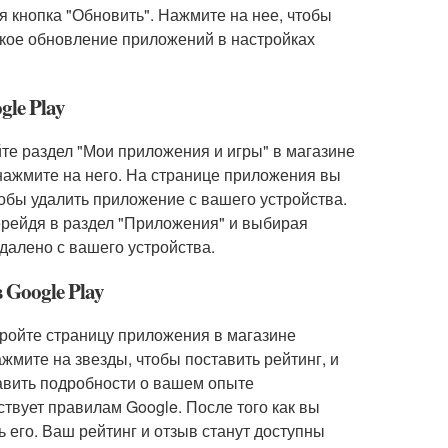
я кнопка "Обновить". Нажмите на нее, чтобы
ское обновление приложений в настройках
gle Play
йте раздел "Мои приложения и игры" в магазине
 нажмите на него. На странице приложения вы
тобы удалить приложение с вашего устройства.
ерейдя в раздел "Приложения" и выбирая
далено с вашего устройства.
 Google Play
кройте страницу приложения в магазине
жмите на звезды, чтобы поставить рейтинг, и
авить подробности о вашем опыте
ствует правилам Google. После того как вы
 его. Ваш рейтинг и отзыв станут доступны