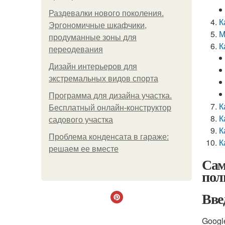
Раздевалки нового поколения.
К
Эргономичные шкафчики,
М
продуманные зоны для
К
переодевания
Дизайн интерьеров для
экстремальных видов спорта
Программа для дизайна участка.
К
Бесплатный онлайн-конструктор
К
садового участка
К
Проблема конденсата в гараже:
К
решаем ее вместе
Сам
пол
Вве
Googl