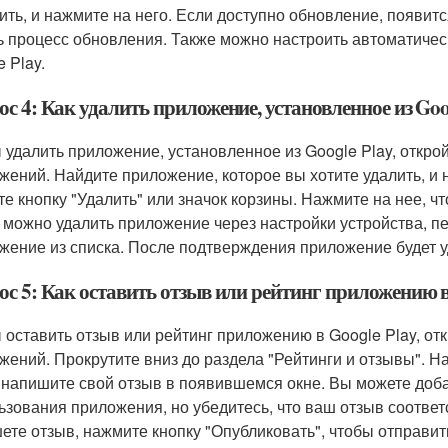
ить, и нажмите на него. Если доступно обновление, появитс
ь процесс обновления. Также можно настроить автоматиче
 Play.
с 4: Как удалить приложение, установленное из Goo
 удалить приложение, установленное из Google Play, откро
жений. Найдите приложение, которое вы хотите удалить, и
те кнопку "Удалить" или значок корзины. Нажмите на нее, ч
 можно удалить приложение через настройки устройства, п
жение из списка. После подтверждения приложение будет у
с 5: Как оставить отзыв или рейтинг приложению в
 оставить отзыв или рейтинг приложению в Google Play, от
жений. Прокрутите вниз до раздела "Рейтинги и отзывы". На
 напишите свой отзыв в появившемся окне. Вы можете доб
ьзования приложения, но убедитесь, что ваш отзыв соответ
ете отзыв, нажмите кнопку "Опубликовать", чтобы отправить