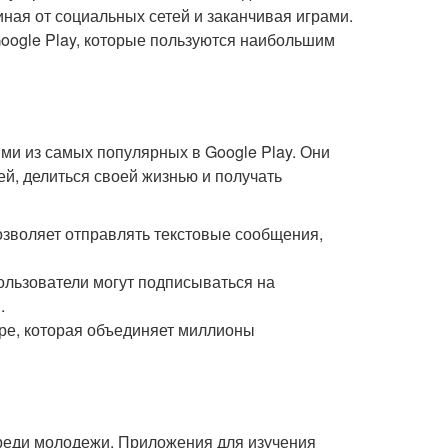
ая от социальных сетей и заканчивая играми.
oogle Play, которые пользуются наибольшим
ми из самых популярных в Google Play. Они
ей, делиться своей жизнью и получать
зволяет отправлять текстовые сообщения,
пользователи могут подписываться на
.
ре, которая объединяет миллионы
реди молодежи. Приложения для изучения