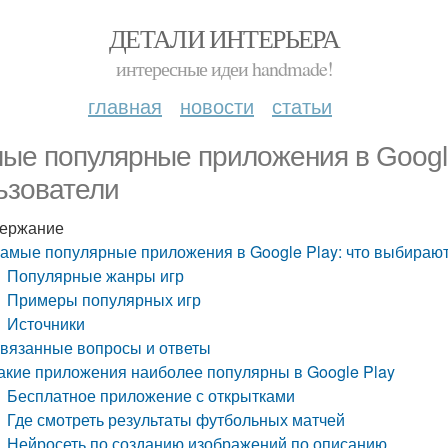
ДЕТАЛИ ИНТЕРЬЕРА
интересные идеи handmade!
главная
новости
статьи
ые популярные приложения в Google
ьзователи
ержание
амые популярные приложения в Google Play: что выбирают
Популярные жанры игр
Примеры популярных игр
Источники
вязанные вопросы и ответы
акие приложения наиболее популярны в Google Play
Бесплатное приложение с открытками
Где смотреть результаты футбольных матчей
Нейросеть по созданию изображений по описанию