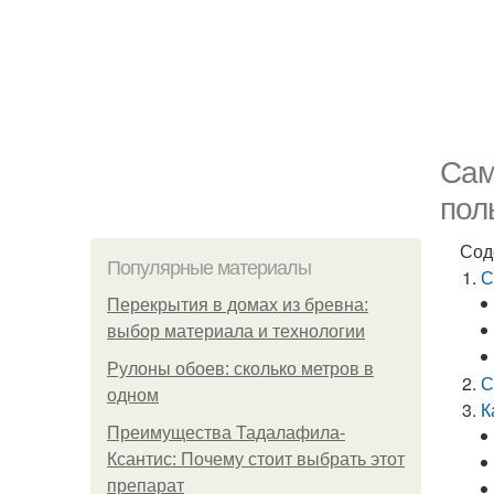
Сам
пол
Сод
Популярные материалы
С
Перекрытия в домах из бревна:
выбор материала и технологии
Рулоны обоев: сколько метров в
С
одном
К
Преимущества Тадалафила-
Ксантис: Почему стоит выбрать этот
препарат