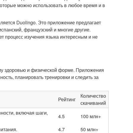
оторые можно использовать в любое время и в
ляется Duolingo. Это приложение предлагает
испанский, французский и многие другие.
ет процесс изучения языка интересным и не
му здоровью и физической форме. Приложения
ость, планировать тренировки и следить за
Количество
Рейтинг
скачиваний
ности, включая шаги,
4.5
100 млн+
питания.
4.7
50 млн+