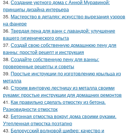
34.
Создание уютного дома с Анной Муравиной:
принципы дизайна интерьера
35.
Мастерство в деталях: искусство вырезания узоров
на фанере
36.
Твердая пена для ванн с лавандой: улучшение
вашего гигиенического опыта
37.
Создай свою собственную домашнюю пену для
ванны: простой рецепт и инструкция
38.
Создайте собственную пену для ванны:
проверенные рецепты и советы
39.
Простые инструкции по изготовлению крыльца из
металла
40.
Строим винтовую лестницу из металла своими
руками: простые инструкции для домашних ремонтов
41.
Как правильно сделать отмостку из бетона.
Разновидности отмосток
42.
Бетонная отмостка вокруг дома своими руками.
Утепленная отмостка поэтапно
43.
Белорусский волновой шифер: качество и