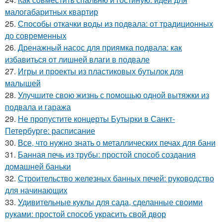
малогабаритных квартир
25.
Способы откачки воды из подвала: от традиционных
до современных
26.
Дренажный насос для приямка подвала: как
избавиться от лишней влаги в подвале
27.
Игры и проекты из пластиковых бутылок для
малышей
28.
Улучшите свою жизнь с помощью одной вытяжки из
подвала и гаража
29.
Не пропустите концерты Бутырки в Санкт-
Петербурге: расписание
30.
Все, что нужно знать о металлических печах для бани
31.
Банная печь из трубы: простой способ создания
домашней баньки
32.
Строительство железных банных печей: руководство
для начинающих
33.
Удивительные куклы для сада, сделанные своими
руками: простой способ украсить свой двор