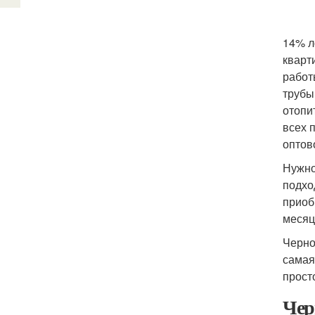
14% л
кварт
работ
трубы
отопи
всех 
оптов
Нужно
подхо
приоб
месяц
Черно
самая
прост
Чер