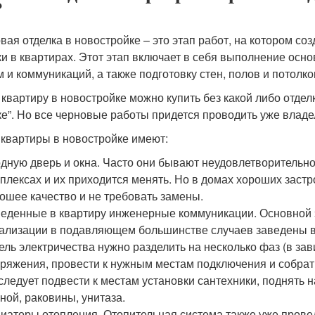
?
вая отделка в новостройке – это этап работ, на котором 
ки в квартирах. Этот этап включает в себя выполнение осн
м и коммуникаций, а также подготовку стен, полов и потолко
 квартиру в новостройке можно купить без какой либо отдел
ке”. Но все черновые работы придется проводить уже владе
 квартиры в новостройке имеют:
дную дверь и окна. Часто они бывают неудовлетворительн
плексах и их приходится менять. Но в домах хороших застр
ошее качество и не требовать замены.
еденные в квартиру инженерные коммуникации. Основной 
ализации в подавляющем большинстве случаев заведены в 
ель электричества нужно разделить на несколько фаз (в за
ряжения, провести к нужным местам подключения и собрат
следует подвести к местам установки сантехники, поднять 
ной, раковины, унитаза.
иаторы отопления. Отопительная система также уже прове