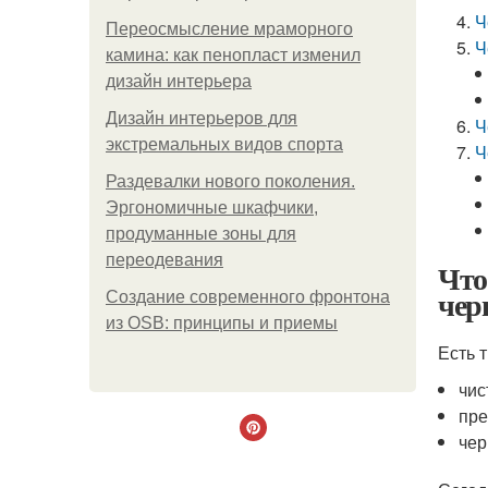
Ч
Переосмысление мраморного
Ч
камина: как пенопласт изменил
дизайн интерьера
Дизайн интерьеров для
Ч
экстремальных видов спорта
Ч
Раздевалки нового поколения.
Эргономичные шкафчики,
продуманные зоны для
переодевания
Что
чер
Создание современного фронтона
из OSB: принципы и приемы
Есть 
чис
пре
чер