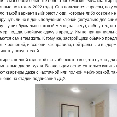
ня в массовом сегменте новостроек Москвы 69% квартир пр
данные по итогам 2022 года). Она пользуется спросом, но у 
ло, такой вариант выбирают люди, которые либо совсем не 
иру чуть ли не в день получения ключей (актуально для с
ку – у них буквально каждый месяц на счету), либо у тех, кт
мер, под дальнейшую сдачу в аренду. Им не принципиально,
аются сами там жить. К тому же, застройщики обычно пред
вых решений, и все они, как правило, нейтральны и выдерж
инству покупателей.
ртире с полной отделкой есть абсолютно все, что нужно для 
мнатные двери, кухня. Владельцам остается только купить 
ют квартиры даже с частичной или полной меблировкой, так
ь еще на стадии подписания ДДУ.