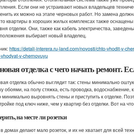
пления. Если они не устраивают новых владельцев техниче
енить их можно на этапе черновых работ. Но замена должн
то квартиры в хороших жилых комплексах также оснащены 
вня отделки. Они, также как кабель электричества, заведен
положения выбирает новый владелец.
ник:
https://detali-interera.ru-land.com/novosti/chto-vhodit-v-ch
-vhodyat-v-chernovuyu
новая отделка с чего начать ремонт. Ес
вая отделка обычно выглядит так: стены минимально оштук
ку обоями, на полу стяжка, есть проводка, водоснабжение, 
о минимально выровнять стены и приступить к отделке. Поэ
тройке под ключ ниже, чем у квартир без отделки. Вот на чт
рить, на месте ли розетки
 в домах делают мало розеток, и их не хватает для всей те