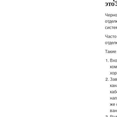
это
Черно
отдел
систе
Часто
отдел
Такие
Вхо
ком
хор
Зав
кан
каб
нап
же 
ван
Рад