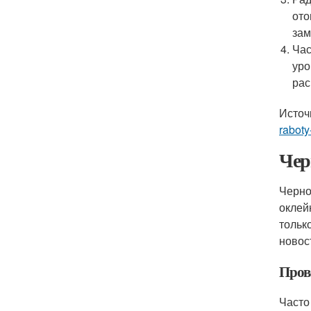
ото
зам
Час
уро
рас
Источ
raboty
Чер
Черно
оклей
тольк
новос
Прове
Часто