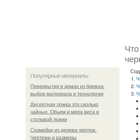
Что
чер
Сод
Популярные материалы
Ч
Ч
Перекрытия в домах из бревна:
Ч
выбор материала и технологии
Десертная ложка это сколько
чайных. Объем и мера веса в
столовой ложке
Скамейки из дерева чертеж.
Чертежи и размеры