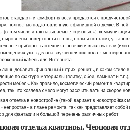
отов стандарт- и комфорт-класса продаются с предчистовой 
иру, полностью подготовленную к финишной отделке. В не
ы (в том числе и так называемые «грязные»): коммуникац
, выровнены поверхности (стены, полы и потолки), устан
тельные приборы, сантехника, розетки и выключатели (или 
помещениях уже сделана звукоизоляция пола, смонтирова
олоконный кабель для Интернета.
 лишь добавить финальный штрих: решить, в каком стиле в
дящие по фактуре материалы (плитку, обои, ламинат и т.п.)
рести мебель. Как правило, косметический ремонт в квартире
ев, так что хозяева смело могут рассчитывать на скорое но
вая отделка в новостройке (такой вариант в новостройках м
 «непростая» в плане ремонта, так как представляет собо
ор для фантазии и большой перечень различных работ.
новая отделка квартиры. Черновая отд