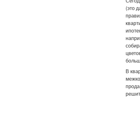
Сегод
(это 
прави
кварт
ипоте
напри
собир
цвето
больш
В ква
межко
прода
решит