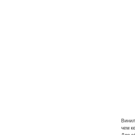
Винил
чем к
Для о