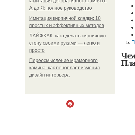
Имитация декоративного камня от
А до Я: полное руководство
Имитация кирпичной кладки: 10
простых и эффективных методов
ЛАЙФХАК: как сделать кирпичную
П
стену своими руками — легко и
просто
Чем
Пла
Переосмысление мраморного
камина: как пенопласт изменил
дизайн интерьера