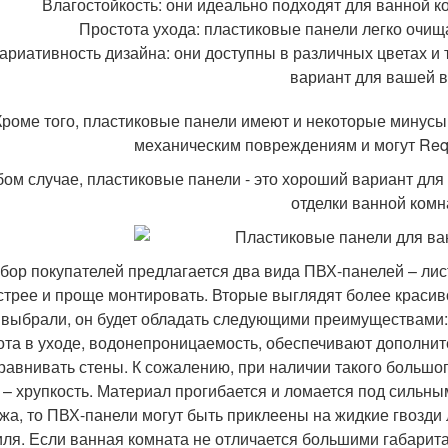
Влагостойкость: они идеально подходят для ванной к
Простота ухода: пластиковые панели легко очища
ариативность дизайна: они доступны в различных цветах и 
вариант для вашей в
Кроме того, пластиковые панели имеют и некоторые минусы,
механическим повреждениям и могут Requ
ом случае, пластиковые панели - это хороший вариант для
отделки ванной комн
бор покупателей предлагается два вида ПВХ-панелей – лис
стрее и проще монтировать. Вторые выглядят более красиво
 выбрали, он будет обладать следующими преимуществами:
ота в уходе, водонепроницаемость, обеспечивают дополни
равнивать стены. К сожалению, при наличии такого большо
 – хрупкость. Материал прогибается и ломается под сильн
жа, то ПВХ-панели могут быть приклеены на жидкие гвозди
ля. Если ванная комната не отличается большими габарита