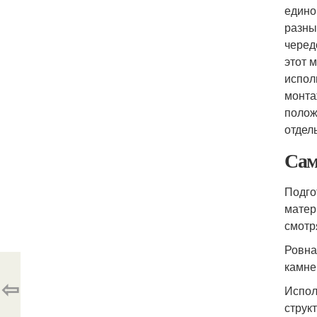
едино
разны
черед
этот 
испол
монта
полож
отдел
Сам
Подго
матер
смотр
Ровна
камне
⇦
Испол
струк