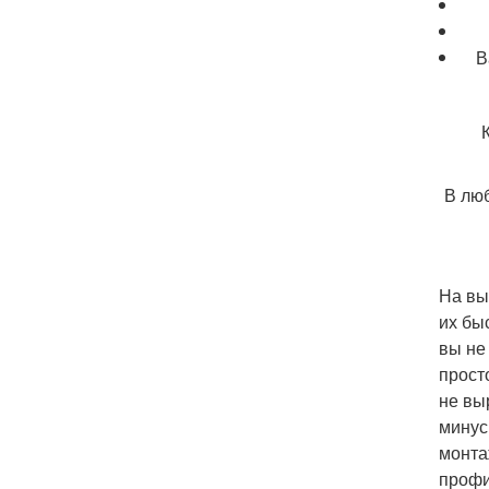
В
В люб
На вы
их бы
вы не
прост
не вы
минус
монта
профи