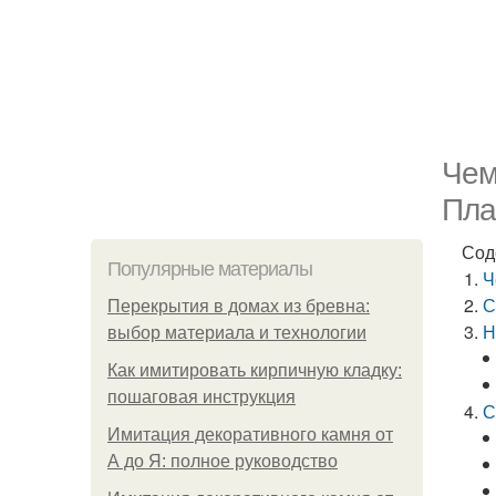
Чем
Пла
Сод
Популярные материалы
Ч
С
Перекрытия в домах из бревна:
Н
выбор материала и технологии
Как имитировать кирпичную кладку:
пошаговая инструкция
С
Имитация декоративного камня от
А до Я: полное руководство