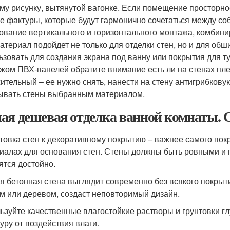
му рисунку, вытянутой вагонке. Если помещение просторно
е фактуры, которые будут гармонично сочетаться между со
ование вертикального и горизонтального монтажа, комбини
материал подойдет не только для отделки стен, но и для об
ьзовать для создания экрана под ванну или покрытия для 
жом ПВХ-панелей обратите внимание есть ли на стенах пле
ительный – ее нужно снять, нанести на стену антигрибковую
ывать стены выбранным материалом.
ая дешевая отделка ванной комнаты. 
товка стен к декоративному покрытию – важнее самого покры
иалах для основания стен. Стены должны быть ровными и 
ятся достойно.
я бетонная стена выглядит современно без всякого покрыт
м или деревом, создаст неповторимый дизайн.
ьзуйте качественные влагостойкие растворы и грунтовки г
туру от воздействия влаги.