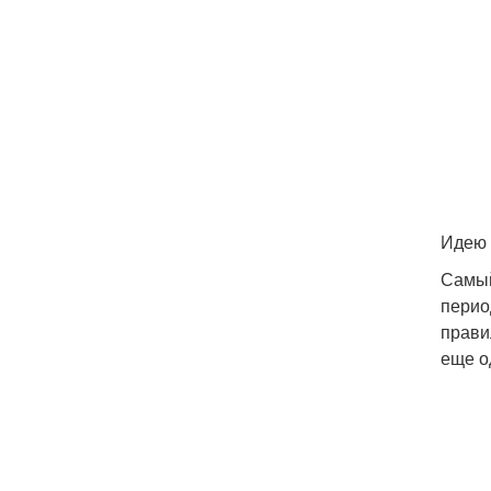
Идею 
Самый
перио
прави
еще о