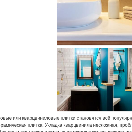
овые или кварцвиниловые плитки становятся всё популярн
ерамическая плитка. Укладка кварцвинила несложная, пробл
блицовки стен такие плитки чаще используют как декорацию