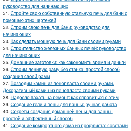
руководство для начинающих
31.
Стройте свою собственную стальную печь для бани с
помощью этих чертежей
32.
Строим свою печь для бани: руководство для
начинающих
33.
Как сделать мощную печь для бани своими руками
34.
Строительство железных банных печей: руководство
для начинающих
35.
Домашние заготовки: как сэкономить время и деньги
36.
Строим ленивую раму без станка: простой способ
создания своей рамы
37.
Возводим камин из пенопласта своими руками.
Декоративный камин из пенопласта своими руками
38.
Надоело пахать на ремонт: как справиться с этим
39.
Создание гели и пены для ванны: ручная работа
40.
Секреты создания домашней пены для ванны:
простой и эффективный способ
41.
Создание комфортного дома из профлиста: советами