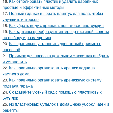
16.
Как отполировать пластик и удалить царапины:
простые и эффективные методы
17.
Полный гид: как выбрать плинтус для пола, чтобы
улучшить интерьер
18.
Как убрать воду с приямка: пошаговая инструкция
19.
Как картины преобразуют интерьер гостиной: советы
по выбору и размещению
20.
Как правильно установить дренажный приямок в
насосной
21.
Приямок для насоса в цокольном этаже: как выбрать
и установить
22.
Как правильно организовать дренаж подвала
частного дома
23.
Как правильно организовать дренажную систему
подвала гаража
24.
Создавайте уютный сад с помощью пластиковых
бутылок
25.
Из пластиковых бутылок в домашнюю уборку: идеи и
рецепты