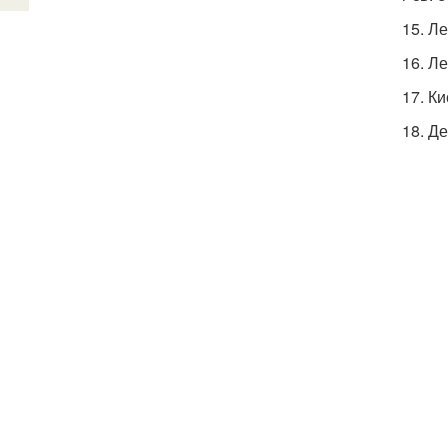
15. Л
16. Л
17. К
18. Д