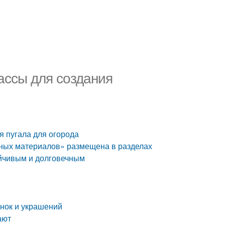
лассы для создания
я пугала для огорода
чных материалов» размещена в разделах
ойчивым и долговечным
инок и украшений
ают