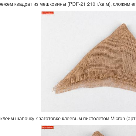
режем квадрат из мешковины (PDF-21 210 г/кв.м), сложим ег
иклеим шапочку к заготовке клеевым пистолетом Micron (арт