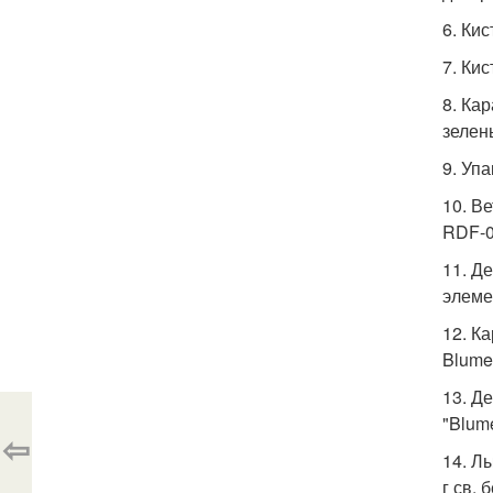
6. Ки
7. Ки
8. Ка
зелен
9. Уп
10. В
RDF-02
11. Д
элеме
12. К
Blume
13. Д
"Blume
⇦
14. Л
г св.