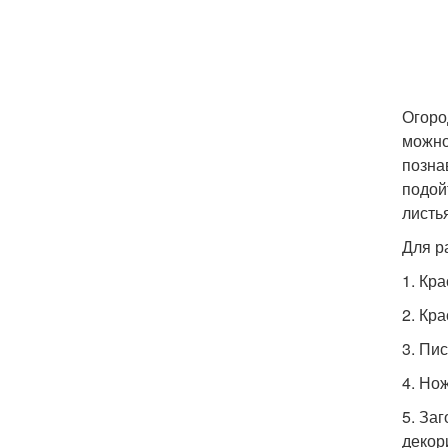
Огоро
можно
позна
подой
листь
Для р
1. Кр
2. Кр
3. Пи
4. Но
5. За
декор