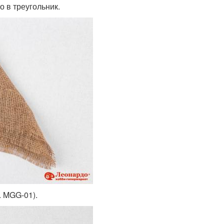
о в треугольник.
. MGG-01).