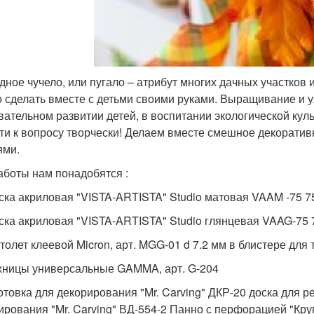
дное чучело, или пугало – атрибут многих дачных участков
 сделать вместе с детьми своими руками. Выращивание и у
вательном развитии детей, в воспитании экологической кул
ти к вопросу творчески! Делаем вместе смешное декоратив
ями.
аботы нам понадобятся :
аска акриловая "VISTA-ARTISTA" Studio матовая VAAM -75 
аска акриловая "VISTA-ARTISTA" Studio глянцевая VAAG-75
столет клеевой Micron, арт. MGG-01 d 7.2 мм в блистере для
жницы универсальные GAMMA, арт. G-204
готовка для декорирования "Mr. Carving" ДКР-20 доска для р
ирования "Mr. Carving" ВД-554-2 Панно с перфорацией "Круг"