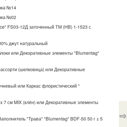
учка №14
учка №02
ice" FS03-12Д заточенный ТМ (HB) 1-1523 с
 100% джут натуральный
яблоки или Декоративные элементы "Blumentag"
1 ассорти (шелковица) или Декоративные
ричневый или Каркас флористический "
 x 7 см MIX (клён) или Декоративные элементы
⇨
Наполнитель "Трава" "Blumentag" BDF-50 50 г ± 5