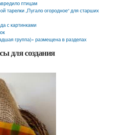
навредило птицам
ой тарелки „Пугало огородное“ для старших
ода с картинками
лок
ладшая группа)» размещена в разделах
сы для создания