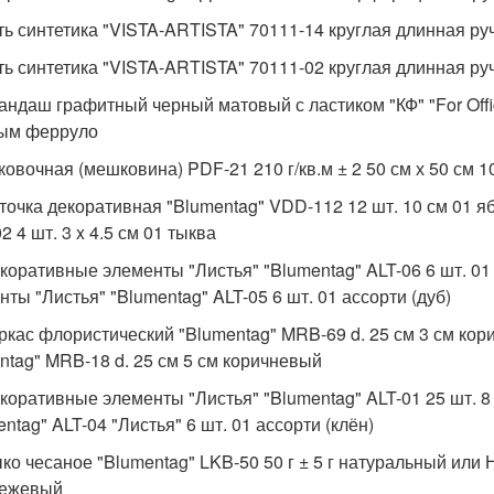
сть синтетика "VISTA-ARTISTA" 70111-14 круглая длинная р
сть синтетика "VISTA-ARTISTA" 70111-02 круглая длинная р
рандаш графитный черный матовый с ластиком "КФ" "For Off
ым ферруло
аковочная (мешковина) PDF-21 210 г/кв.м ± 2 50 см х 50 см
еточка декоративная "Blumentag" VDD-112 12 шт. 10 см 01 
 4 шт. 3 x 4.5 см 01 тыква
екоративные элементы "Листья" "Blumentag" ALT-06 6 шт. 0
нты "Листья" "Blumentag" ALT-05 6 шт. 01 ассорти (дуб)
аркас флористический "Blumentag" MRB-69 d. 25 см 3 см ко
ntag" MRB-18 d. 25 см 5 см коричневый
екоративные элементы "Листья" "Blumentag" ALT-01 25 шт. 8
ntag" ALT-04 "Листья" 6 шт. 01 ассорти (клён)
ыко чесаное "Blumentag" LKB-50 50 г ± 5 г натуральный или 
 бежевый