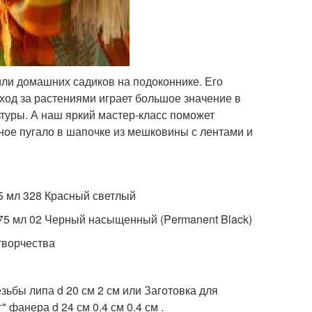
 или домашних садиков на подоконнике. Его
ход за растениями играет большое значение в
ьтуры. А наш яркий мастер-класс поможет
ное пугало в шапочке из мешковины с лентами и
75 мл 328 Красный светлый
 75 мл 02 Черный насыщенный (Permanent Black)
 творчества
езьбы липа d 20 см 2 см или Заготовка для
 фанера d 24 см 0.4 см 0.4 см .