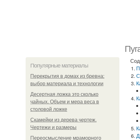
Пуг
Сод
Популярные материалы
П
С
Перекрытия в домах из бревна:
К
выбор материала и технологии
Десертная ложка это сколько
К
чайных. Объем и мера веса в
столовой ложке
Скамейки из дерева чертеж.
Чертежи и размеры
К
Д
Переосмысление мраморного