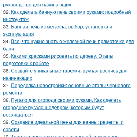
руководство для начинающих
32.
Как сделать банную печь своими руками: подробный
инструктаж
33.
Банная печь из металла: выбор, установка и
эксплуатация
34.
Все, что нужно знать о железной печи прямоточке для
бани
35.
Какими красками рисовать по дереву. Этапы
подготовки к работе
36.
Создайте уникальные тарелки: ручная роспись для
начинающих
37.
Переделка новостройки: основные этапы чернового
ремонта
38.
Пугало для огорода своими руками. Как сделать
огородное пугало шедевром, которым будут
восхищаться
39.
Создание идеальной пены для ванны: рецепты и
советы
40.
Твердая пена для ванн с лавандой: улучшение