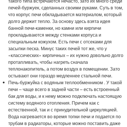
такого типа встречаются нечасто, зато их много среди
печей-буржуек, сделанных своими руками. Суть в том,
что корпус печи обкладывается материалом, который
долго держит тепло. За основу здесь взята идея
банной печи-каменки, но камни или кирпичи
прокладываются между стенками корпуса и
специальным кожухом. Есть печи с отсеками для
засыпки песка. Минус таких печей тот же, что у
«классических» кирпичных – их нужно довольно долго
протапливать, чтобы нагреть сначала
теплонакопитель, а потом воздух в помещении. Зато
остывают они гораздо медленнее стальной печи.
Печь-буржуйка с водяным теплообменником . У такой
печи – чаще всего в задней части – есть встроенный
бак для воды, и к нему можно подключать настоящую
систему водяного отопления. Причем как с
естественной, так и с принудительной циркуляцией.
Вода нагревается во время топки печи и подается по
трубам в радиаторы, которые можно поставить даже