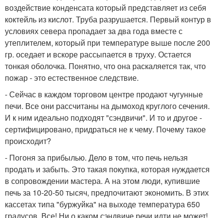
воздействие конденсата который представляет из себя
коктейль из кислот. Труба разрушается. Первый контур в
условиях севера пропадает за два года вместе с
утеплителем, который при температуре выше после 200
гр. оседает и вскоре рассыпается в труху. Остается
тонкая оболочка. Понятно, что она раскаляется так, что
пожар - это естественное следствие.
- Сейчас в каждом торговом центре продают чугунные
печи. Все они рассчитаны на дымоход круглого сечения.
И к ним идеально подходят "сэндвичи". И то и другое -
сертифицировано, придраться не к чему. Почему такое
происходит?
- Погоня за прибылью. Дело в том, что печь нельзя
продать и забыть. Это такая покупка, которая нуждается
в сопровождении мастера. А на этом люди, купившие
печь за 10-20-50 тысяч, предпочитают экономить. В этих
кассетах типа "буржуйка" на выходе температура 650
градусов. Все! Ни о каком сэндвиче речи идти не может!