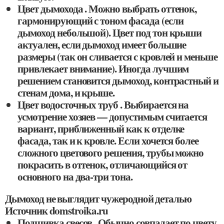
Цвет дымохода . Можно выбрать оттенок,
гармонирующий с тоном фасада (если
дымоход небольшой). Цвет под тон крыши
актуален, если дымоход имеет большие
размеры (так он сливается с кровлей и меньше
привлекает внимание). Иногда лучшим
решением становится дымоход, контрастный и
стенам дома, и крыше.
Цвет водосточных труб . Выбирается на
усмотрение хозяев — допустимым считается
вариант, приближенный как к отделке
фасада, так и к кровле. Если хочется более
сложного цветового решения, трубы можно
покрасить в оттенок, отличающийся от
основного на два-три тона.
Дымоход не выглядит чужеродной деталью
Источник domstroika.ru
Подшивка свесов . Обычно совпадает по цвету