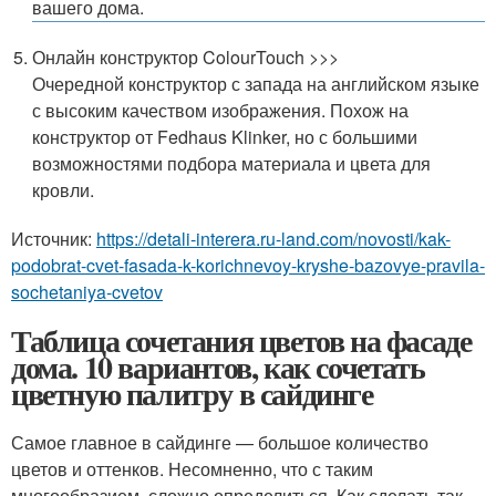
вашего дома.
Онлайн конструктор ColourTouch >>>
Очередной конструктор с запада на английском языке
с высоким качеством изображения. Похож на
конструктор от Fedhaus Klinker, но с большими
возможностями подбора материала и цвета для
кровли.
Источник:
https://detali-interera.ru-land.com/novosti/kak-
podobrat-cvet-fasada-k-korichnevoy-kryshe-bazovye-pravila-
sochetaniya-cvetov
Таблица сочетания цветов на фасаде
дома. 10 вариантов, как сочетать
цветную палитру в сайдинге
Самое главное в сайдинге — большое количество
цветов и оттенков. Несомненно, что с таким
многообразием, сложно определиться. Как сделать так,