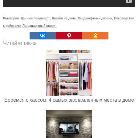
Категории:
Дачный ландшафт
,
Дизайн на даче
,
Ландшафтный дизайн
,
Руководство
к действию
,
Ландшафтный проект
Читайте также
Боремся с хаосом: 4 самых захламленных места в доме