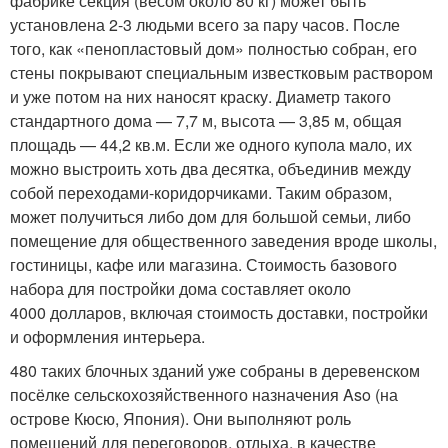
фабрике секция (весом около 80 кг) может быть
установлена 2-3 людьми всего за пару часов. После
того, как «пенопластовый дом» полностью собран, его
стены покрывают специальным известковым раствором
и уже потом на них наносят краску. Диаметр такого
стандартного дома — 7,7 м, высота — 3,85 м, общая
площадь — 44,2 кв.м. Если же одного купола мало, их
можно выстроить хоть два десятка, объединив между
собой переходами-коридорчиками. Таким образом,
может получиться либо дом для большой семьи, либо
помещение для общественного заведения вроде школы,
гостиницы, кафе или магазина. Стоимость базового
набора для постройки дома составляет около
4000 долларов, включая стоимость доставки, постройки
и оформления интерьера.
480 таких блочных зданий уже собраны в деревенском
посёлке сельскохозяйственного назначения Aso (на
острове Кюсю, Япония). Они выполняют роль
помещений для переговоров, отдыха, в качестве