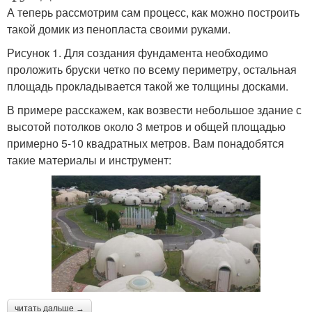
А теперь рассмотрим сам процесс, как можно построить
Дом с большим
такой домик из пенопласта своими руками.
Маленький дом
статусом
Рисунок 1. Для создания фундамента необходимо
проложить бруски четко по всему периметру, остальная
площадь прокладывается такой же толщины досками.
Светы в одноэтажном
Светы в загородном
В примере расскажем, как возвести небольшое здание с
доме
доме
высотой потолков около 3 метров и общей площадью
примерно 5-10 квадратных метров. Вам понадобятся
такие материалы и инструмент:
Светы в одноэтажных
Светы в двухэтажном
домах
доме
Светы в кирпичном
доме
читать дальше →