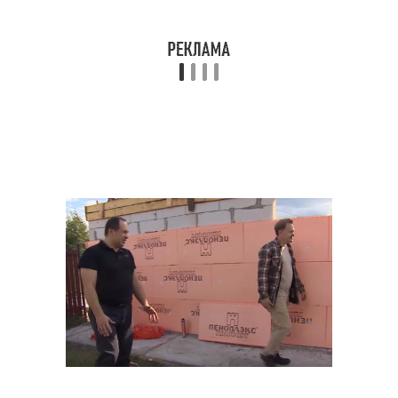
Дом на сваях
Дом на винтовых сваях
Основания под
Сваи на дом
каркасный дом
Дом по финской
Дом из металла
технологии
Дом по канадской
Дом на бетонной плите
технологии