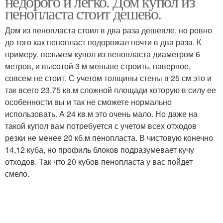
недорого и легко. Дом купол из
пенопласта стоит дешево.
Дом из пенопласта стоил в два раза дешевле, но ровно
до того как пенопласт подорожал почти в два раза. К
Японский дом
Теплый дом
примеру, возьмем купол из пенопласта диаметром 6
метров, и высотой 3 м меньше строить, наверное,
совсем не стоит. С учетом толщины стены в 25 см это и
так всего 23.75 кв.м сложной площади которую в силу ее
Пароизоляция в
Дом за час
особенности вы и так не сможете нормально
каркасном доме
использовать. А 24 кв.м это очень мало. Но даже на
такой купол вам потребуется с учетом всех отходов
резки не менее 20 кб.м пенопласта. В чистовую конечно
Потолок в каркасном
Перекрытия в
14,12 куба, но профиль блоков подразумевает кучу
доме
каркасном доме
отходов. Так что 20 кубов пенопласта у вас пойдет
смело.
Дом без пароизоляции
Сваи под дом