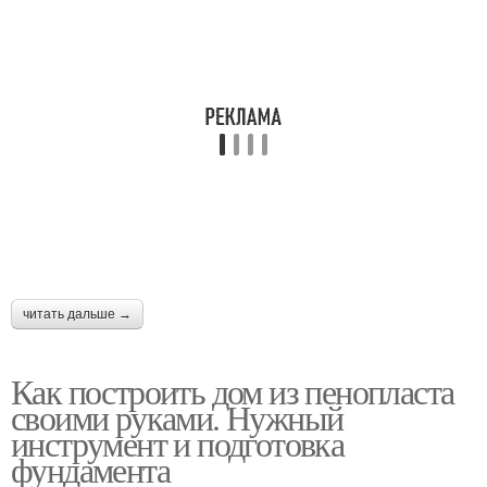
Каркасные стены
Каркасные дома
Дом для постоянного
Дачный дом
проживания
Дом к фундаменту
Каркасная конструкция
читать дальше →
Как построить дом из пенопласта
своими руками. Нужный
Дом в дождь
Светы в доме
инструмент и подготовка
фундамента