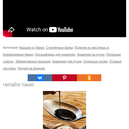
Категории:
Крышки от банок
,
Стеклянные банки
,
Поделки из жестяных и
,
Алюминиевые банки
,
Органайзеры для хранения
,
Хранение на кухне
,
Полезные
советы
,
Эффективные решения
,
Хранения для кухни
,
Открытые полки
,
Угловые
системы
,
Погреб на балконе
Читайте также