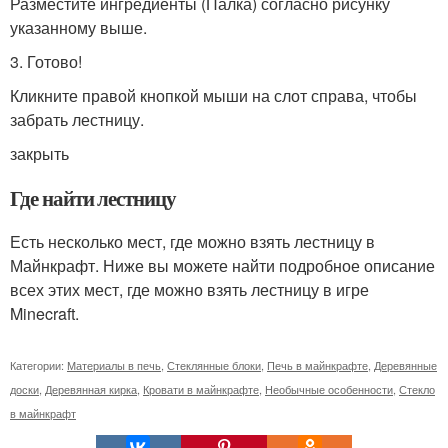
Разместите ингредиенты (Палка) согласно рисунку
указанному выше.
3. Готово!
Кликните правой кнопкой мыши на слот справа, чтобы
забрать лестницу.
закрыть
Где найти лестницу
Есть несколько мест, где можно взять лестницу в
Майнкрафт. Ниже вы можете найти подробное описание
всех этих мест, где можно взять лестницу в игре
Minecraft.
Категории:
Материалы в печь
,
Стеклянные блоки
,
Печь в майнкрафте
,
Деревянные
доски
,
Деревянная кирка
,
Кровати в майнкрафте
,
Необычные особенности
,
Стекло
в майнкрафт