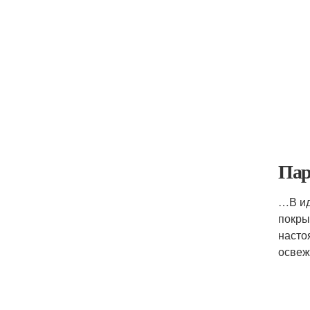
Пар
…В ид
покры
насто
освеж