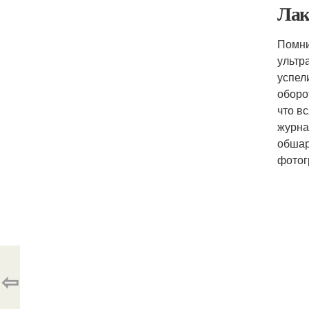
Лак
Помни
ультр
успел
оборо
что в
журна
обшар
фотог
⇦