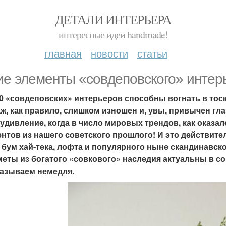
ДЕТАЛИ ИНТЕРЬЕРА
интересные идеи handmade!
главная
новости
статьи
ие элементы «совдеповского» интерь
10 «совдеповских» интерьеров способны вогнать в тос
ж, как правило, слишком изношен и, увы, привычен гла
удивление, когда в число мировых трендов, как оказа
нтов из нашего советского прошлого! И это действит
 бум хай-тека, лофта и популярного ныне скандинавск
еты из богатого «совкового» наследия актуальны в с
азываем немедля.