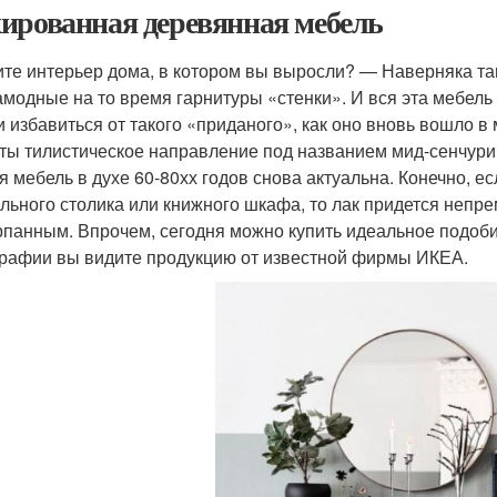
ированная деревянная мебель
те интерьер дома, в котором вы выросли? — Наверняка та
амодные на то время гарнитуры «стенки». И вся эта мебель
и избавиться от такого «приданого», как оно вновь вошло в
ты тилистическое направление под названием мид-сенчури, о
ся мебель в духе 60-80хх годов снова актуальна. Конечно, 
льного столика или книжного шкафа, то лак придется непре
панным. Впрочем, сегодня можно купить идеальное подоби
рафии вы видите продукцию от известной фирмы ИКЕА.