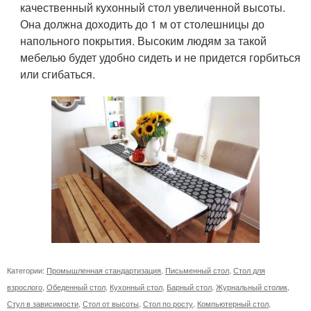
качественный кухонный стол увеличенной высоты.
Она должна доходить до 1 м от столешницы до
напольного покрытия. Высоким людям за такой
мебелью будет удобно сидеть и не придется горбиться
или сгибаться.
Категории:
Промышленная стандартизация
,
Письменный стол
,
Стол для
взрослого
,
Обеденный стол
,
Кухонный стол
,
Барный стол
,
Журнальный столик
,
Стул в зависимости
,
Стол от высоты
,
Стол по росту
,
Компьютерный стол
,