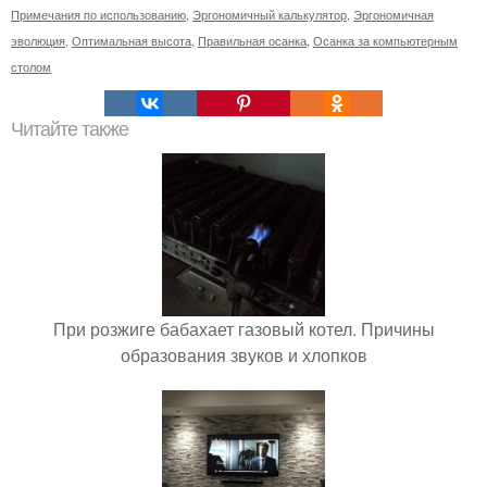
Примечания по использованию
,
Эргономичный калькулятор
,
Эргономичная
эволюция
,
Оптимальная высота
,
Правильная осанка
,
Осанка за компьютерным
столом
Читайте также
При розжиге бабахает газовый котел. Причины
образования звуков и хлопков